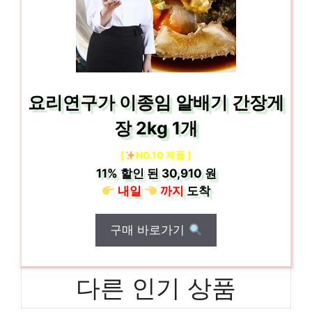
요리연구가 이종임 알배기 간장게
장 2kg 1개
[
NO.10 제품 ]
11%
할인 된
30,910 원
내일
까지
도착
구매 바로가기
다른 인기 상품