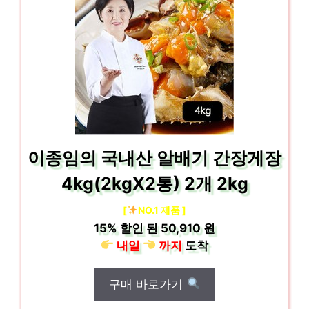
이종임의 국내산 알배기 간장게장
4kg(2kgX2통) 2개 2kg
[
NO.1 제품 ]
15%
할인 된
50,910 원
내일
까지
도착
구매 바로가기