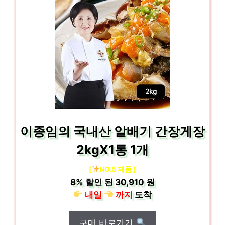
이종임의 국내산 알배기 간장게장
2kgX1통 1개
[
NO.5 제품 ]
8%
할인 된
30,910 원
내일
까지
도착
구매 바로가기