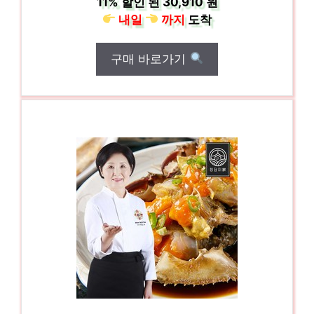
11%
할인 된
30,910 원
내일
까지
도착
구매 바로가기