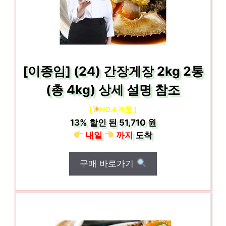
[이종임] (24) 간장게장 2kg 2통
(총 4kg) 상세 설명 참조
[
NO.4 제품 ]
13%
할인 된
51,710 원
내일
까지
도착
구매 바로가기