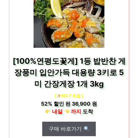
[100%연평도꽃게] 1등 밥반찬 게
장풍미 입안가득 대용량 3키로 5
미 간장게장 1개 3kg
[
NO.7 제품 ]
52%
할인 된
36,900 원
내일
까지
도착
구매 바로가기