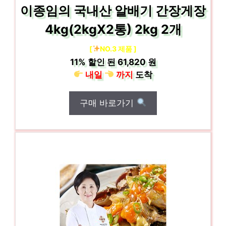
이종임의 국내산 알배기 간장게장
4kg(2kgX2통) 2kg 2개
[
NO.3 제품 ]
11%
할인 된
61,820 원
내일
까지
도착
구매 바로가기