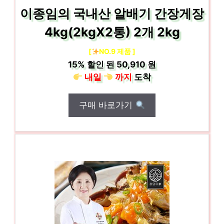
이종임의 국내산 알배기 간장게장
4kg(2kgX2통) 2개 2kg
[
NO.9 제품 ]
15%
할인 된
50,910 원
내일
까지
도착
구매 바로가기