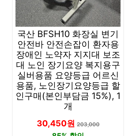
국산 BFSH10 화장실 변기
안전바 안전손잡이 환자용
장애인 노약자 지지대 보조
대 노인 장기요양 복지용구
실버용품 요양등급 어르신
용품, 노인장기요양등급 할
인구매(본인부담금 15%), 1
개
30,450원
203,000
85% 할인