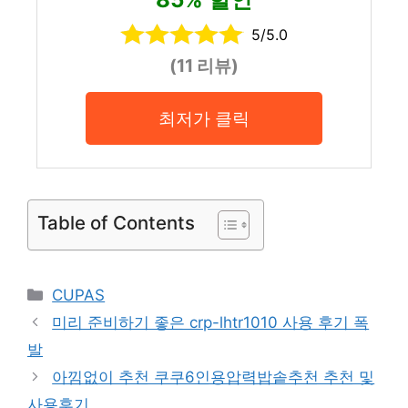
5/5.0
(11 리뷰)
최저가 클릭
Table of Contents
Categories
CUPAS
미리 준비하기 좋은 crp-lhtr1010 사용 후기 폭
발
아낌없이 추천 쿠쿠6인용압력밥솥추천 추천 및
사용후기