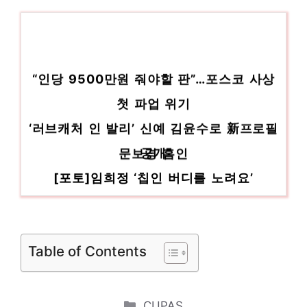
무설치식기세척기 놓칠 수 없는 이번 특가!
인기 상품 추천 제품 2023
트레비복숭아 센스있는 선물, 지금 만나보세
“인당 9500만원 줘야할 판”…포스코 사상
요! 인기 상품 추천 제품 2023
첫 파업 위기
‘러브캐처 인 발리’ 신예 김윤수로 新프로필
공개
문보경 홈인
[포토]임희정 ‘칩인 버디를 노려요’
홈인하는 토미 팜
[백투더투데이] 원스어펀어타임 인 대구-비
Table of Contents
산동·원대동
전국 청소협회 ‘청.정.인(정직하게 청소하는
Categories
CUPAS