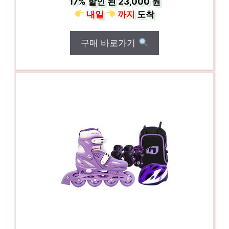
17%
할인 된
23,000 원
내일
까지
도착
구매 바로가기