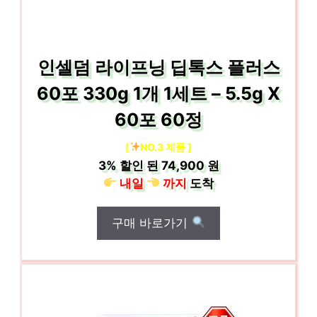
인셀덤 라이프닝 딥톡스 플러스
60포 330g 1개 1세트 – 5.5g X
60포 60정
[
NO.3 제품 ]
3%
할인 된
74,900 원
내일
까지
도착
구매 바로가기