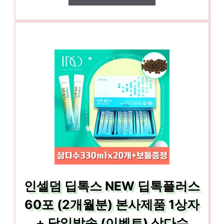
인셀덤 딥톡스 NEW 딥톡플러스
60포 (2개월분) 본사제품 1상자
+ 당일발송 (이벤트) 삼다수