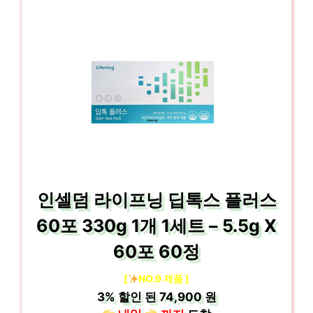
인셀덤 라이프닝 딥톡스 플러스
60포 330g 1개 1세트 – 5.5g X
60포 60정
[
NO.9 제품 ]
3%
할인 된
74,900 원