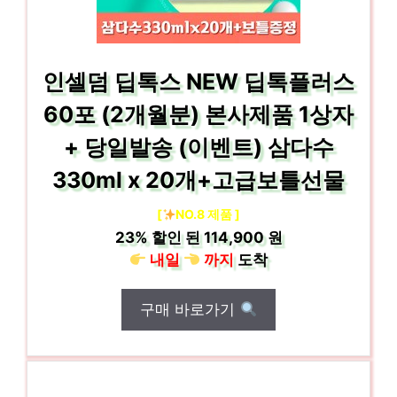
인셀덤 딥톡스 NEW 딥톡플러스
60포 (2개월분) 본사제품 1상자
+ 당일발송 (이벤트) 삼다수
330ml x 20개+고급보틀선물
[
NO.8 제품 ]
23%
할인 된
114,900 원
내일
까지
도착
구매 바로가기