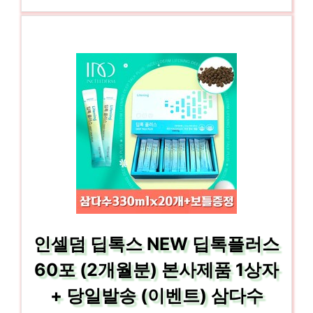
인셀덤 딥톡스 NEW 딥톡플러스
60포 (2개월분) 본사제품 1상자
+ 당일발송 (이벤트) 삼다수