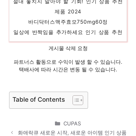
제품 2024
바디닥터스맥주효모750mg60정
일상에 반짝임을 추가하세요 인기 상품 추천
제품 2024
리포좀비타민c1000
게시물 삭제 요청
멋진 변화, 당신의 손안에 인기 상품 추천 제
파트너스 활동으로 수익이 발생 할 수 있습니다.
품 2024
택배사에 따라 시간은 변동 될 수 있습니다.
ph365
지금이 당신의 시간입니다! 인기 상품 추천
Table of Contents
제품 2024
닥터린콘드로이친1200mg60정영양제
품절 위기! 빠르게 잡아라! 인기 상품 추천 제
Categories
CUPAS
품 2024
화애락큐 새로운 시작, 새로운 아이템 인기 상품