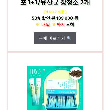
포 1+1/유산균 장청소 2개
[
NO.7 제품 ]
53%
할인 된
139,900 원
내일
까지
도착
구매 바로가기