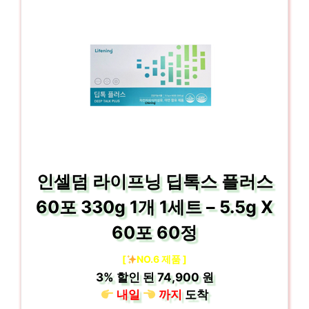
인셀덤 라이프닝 딥톡스 플러스
60포 330g 1개 1세트 – 5.5g X
60포 60정
[
NO.6 제품 ]
3%
할인 된
74,900 원
내일
까지
도착