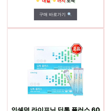
내일
까지
도착
구매 바로가기
인셀덤 라이프닝 딥톡 플러스 60