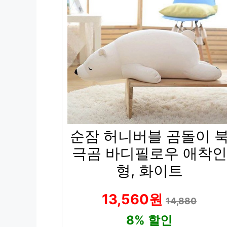
순잠 허니버블 곰돌이 
극곰 바디필로우 애착인
형, 화이트
13,560원
14,880
8% 할인