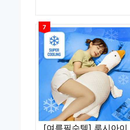
7
[여름필수템] 루시아이