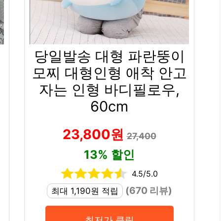
당일발송 대형 파란뚱이
모찌 대형인형 애착 안고
자는 인형 바디필로우,
60cm
23,800원
27,400
13% 할인
4.5/5.0
(670 리뷰)
최대 1,190원 적립
최저가 클릭