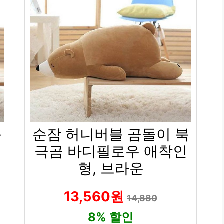
북
순잠 허니버블 곰돌이 북
극곰 바디필로우 애착인
형, 브라운
13,560원
14,880
8% 할인