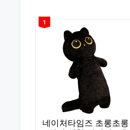
1
네이처타임즈 초롱초롱