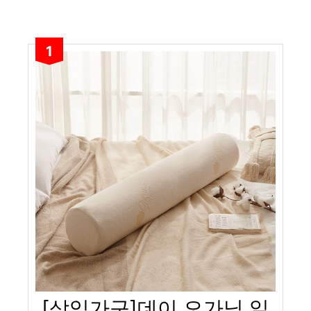
1
[삼익가구]데이 오가닉 일