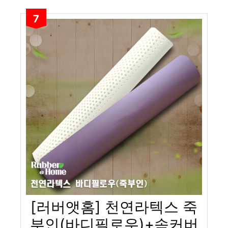
7
[러버앳홈] 천연라텍스 죽
부인(바디필로우)+속커버