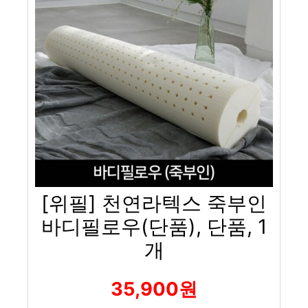
[위필] 천연라텍스 죽부인
바디필로우(단품), 단품, 1
개
35,900원