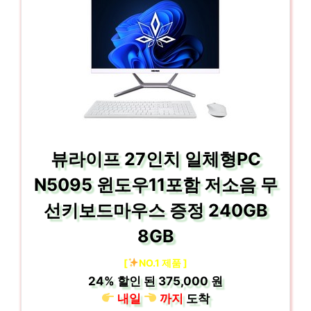
뷰라이프 27인치 일체형PC
N5095 윈도우11포함 저소음 무
선키보드마우스 증정 240GB
8GB
[
NO.1 제품 ]
24%
할인 된
375,000 원
내일
까지
도착