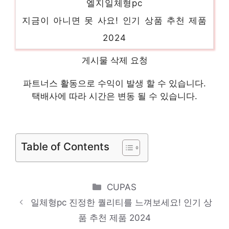
지금이 아니면 못 사요! 인기 상품 추천 제품
2024
엘지데스크탑
게시물 삭제 요청
핫 아이템, 주목해주세요! 인기 상품 추천 제
품 2024
파트너스 활동으로 수익이 발생 할 수 있습니다.
택배사에 따라 시간은 변동 될 수 있습니다.
애플컴퓨터
당신을 더 빛내줄 특별함 인기 상품 추천 제
품 2024
Table of Contents
애플아이맥
화려한 스타일, 지금 경험하세요! 인기 상품
추천 제품 2024
Categories
CUPAS
아이맥프로
일체형pc 진정한 퀄리티를 느껴보세요! 인기 상
품 추천 제품 2024
당신의 생활을 바꿔줄 기회 인기 상품 추천