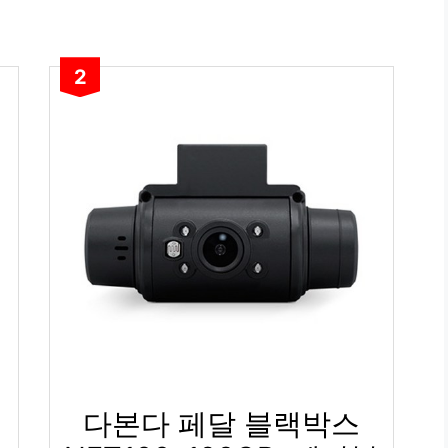
2
페
다본다 페달 블랙박스