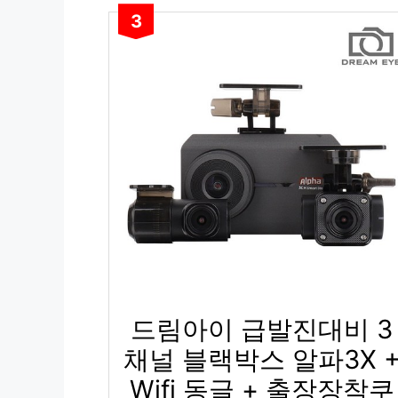
3
드림아이 급발진대비 3
채널 블랙박스 알파3X 
Wifi 동글 + 출장장착쿠