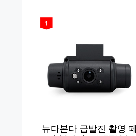
1
뉴다본다 급발진 촬영 