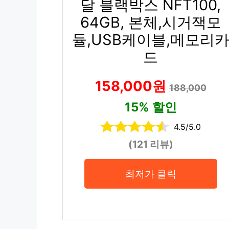
달 블랙박스 NFT100,
64GB, 본체,시거잭모
듈,USB케이블,메모리
드
158,000원
188,000
15% 할인
4.5/5.0
(121 리뷰)
최저가 클릭