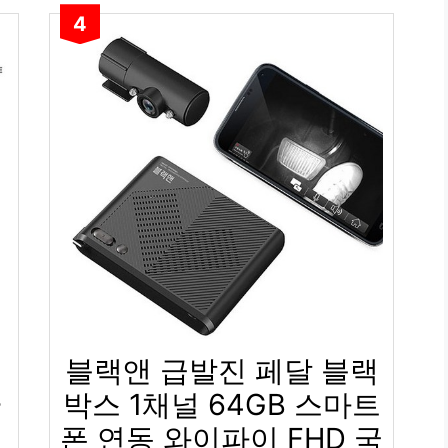
4
블랙앤 급발진 페달 블랙
+
박스 1채널 64GB 스마트
폰 연동 와이파이 FHD 국