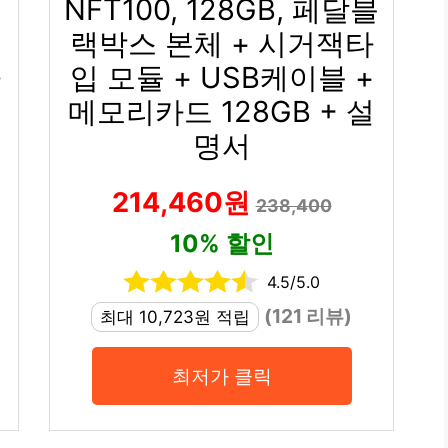
NFT100, 128GB, 페달블
랙박스 본체 + 시거잭타
카
입 모듈 + USB케이블 +
메모리카드 128GB + 설
명서
214,460원
238,400
10% 할인
4.5/5.0
(121 리뷰)
최대 10,723원 적립
최저가 클릭