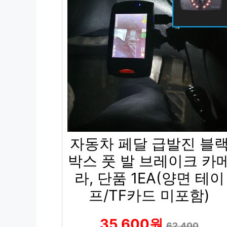
자동차 페달 급발진 블
박스 풋 발 브레이크 카
라, 단품 1EA(양면 테이
프/TF카드 미포함)
35,600원
62,400