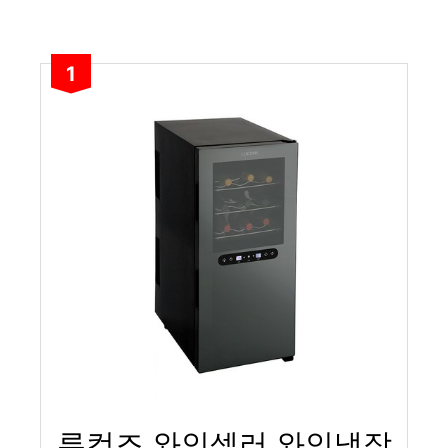
1
루컴즈 와인셀러 와인냉장