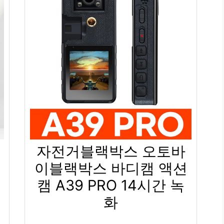
자전거블랙박스 오토바
이블랙박스 바디캠 액션
캠 A39 PRO 14시간 녹
화