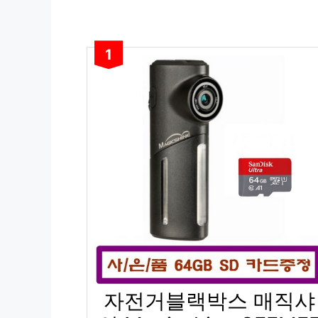
1
자전거블랙박스 매직샤