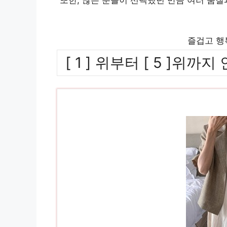
즐겁고 행
[ 1 ] 위부터 [ 5 ]