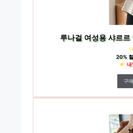
루나걸 여성용 샤르르 반
[
20%
할
내
구