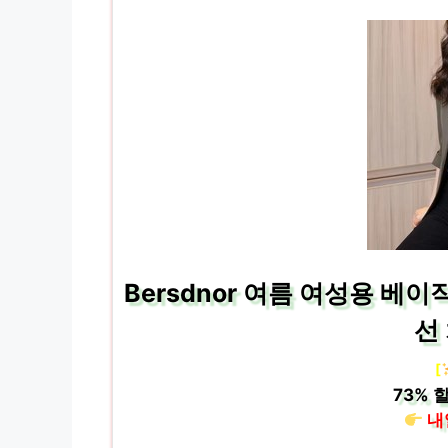
Bersdnor 여름 여성용 베
선
[
73%
할
내