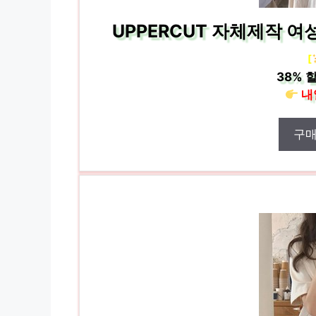
UPPERCUT 자체제작 
[
38%
할
내
구