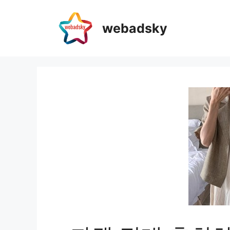
webadsky