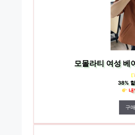
모몰라티 여성 베
[
38%
할
내
구