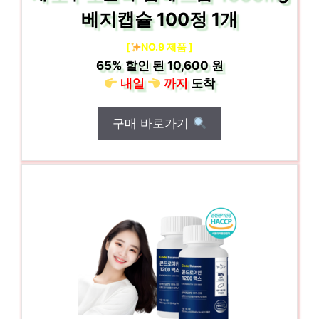
베지캡슐 100정 1개
[
NO.9 제품 ]
65%
할인 된
10,600 원
내일
까지
도착
구매 바로가기