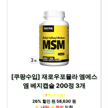
[쿠팡수입] 재로우포뮬라 엠에스
엠 베지캡슐 200정 3개
[
NO.8 제품 ]
26%
할인 된
58,630 원
내일
까지
도착