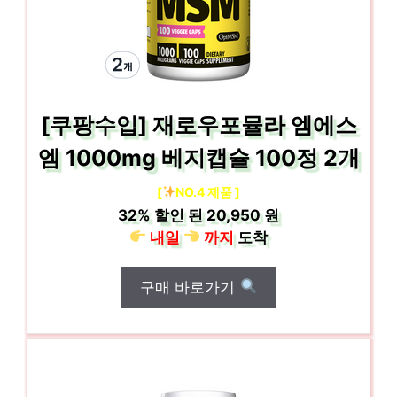
[쿠팡수입] 재로우포뮬라 엠에스
엠 1000mg 베지캡슐 100정 2개
[
NO.4 제품 ]
32%
할인 된
20,950 원
내일
까지
도착
구매 바로가기