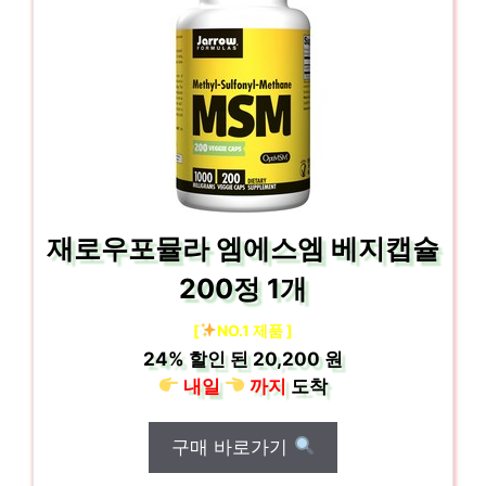
재로우포뮬라 엠에스엠 베지캡슐
200정 1개
[
NO.1 제품 ]
24%
할인 된
20,200 원
내일
까지
도착
구매 바로가기