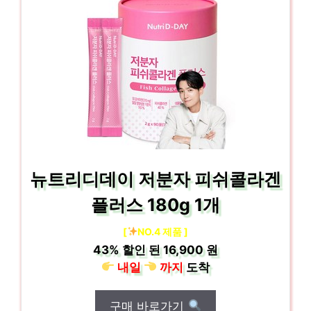
뉴트리디데이 저분자 피쉬콜라겐
플러스 180g 1개
[
NO.4 제품 ]
43%
할인 된
16,900 원
내일
까지
도착
구매 바로가기