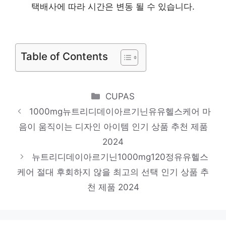
화려한 스타일, 지금 경험하세요! 인기 상품
택배사에 따라 시간은 변동 될 수 있습니다.
추천 제품 2024
홀리데이즈다이어트커피3.3g
Table of Contents
당신의 취향을 채워줄 아이템 인기 상품 추천
제품 2024
잔티움
Categories
CUPAS
스타일을 완성하는 마지막 조각 인기 상품 추
1000mg뉴트리디데이아르기닌유유헬스케어 마
천 제품 2024
음이 움직이는 디자인 아이템 인기 상품 추천 제품
2024
뉴트리디데이콜라겐피쉬저분자타블렛
뉴트리디데이아르기닌1000mg120정유유헬스
놀라운 당신을 위한 최고의 선택 인기 상품
케어 절대 후회하지 않을 최고의 선택 인기 상품 추
추천 제품 2024
천 제품 2024