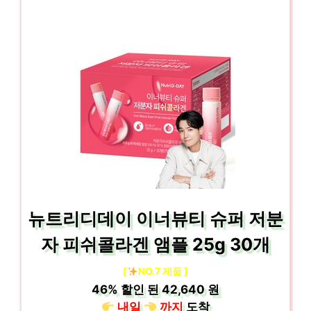
뉴트리디데이 이너뷰티 슈퍼 저분
자 피쉬콜라겐 앰플 25g 30개
[
NO.7 제품 ]
46%
할인 된
42,640 원
내일
까지
도착