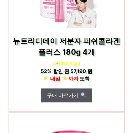
뉴트리디데이 저분자 피쉬콜라겐
플러스 180g 4개
[
NO.3 제품 ]
52%
할인 된
57,190 원
내일
까지
도착
구매 바로가기