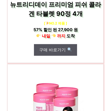
뉴트리디데이 프리미엄 피쉬 콜라
겐 타블렛 90정 4개
[
NO.2 제품 ]
57%
할인 된
27,900 원
내일
까지
도착
구매 바로가기