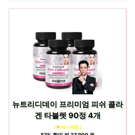
뉴트리디데이 프리미엄 피쉬 콜라
겐 타블렛 90정 4개
[
NO.1 제품 ]
57%
할인 된
27,900 원