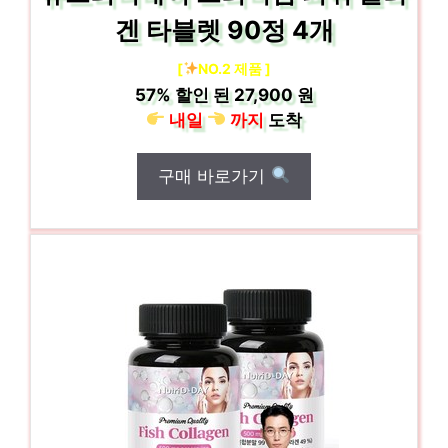
겐 타블렛 90정 4개
[
NO.2 제품 ]
57%
할인 된
27,900 원
내일
까지
도착
구매 바로가기