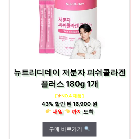
뉴트리디데이 저분자 피쉬콜라겐
플러스 180g 1개
[
NO.4 제품 ]
43%
할인 된
16,900 원
내일
까지
도착
구매 바로가기