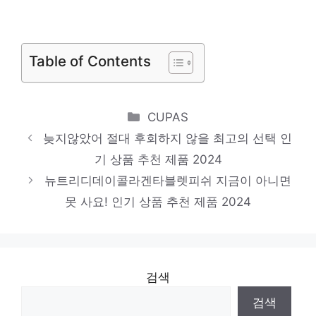
품 2024
뉴트리디데이콜라겐저분자타블렛
일상에 빛을 더하는 최고의 아이템 인기 상품
Table of Contents
추천 제품 2024
1000mg유유헬스케어뉴트리디데이아르기닌
Categories
CUPAS
일상에 반짝임을 추가하세요 인기 상품 추천
늦지않았어 절대 후회하지 않을 최고의 선택 인
제품 2024
기 상품 추천 제품 2024
뉴트리디데이콜라겐타블렛저분자
뉴트리디데이콜라겐타블렛피쉬 지금이 아니면
당신의 취향을 채워줄 아이템 인기 상품 추천
못 사요! 인기 상품 추천 제품 2024
제품 2024
검색
검색