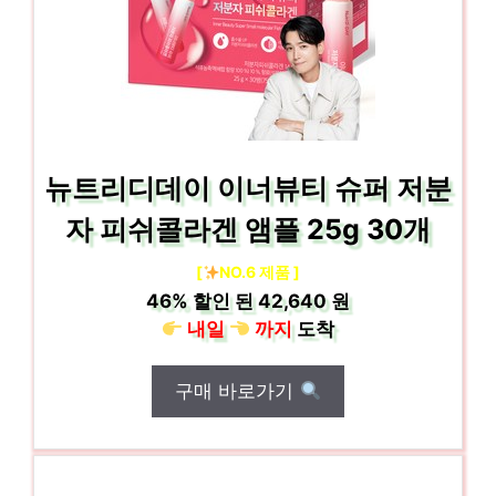
뉴트리디데이 이너뷰티 슈퍼 저분
자 피쉬콜라겐 앰플 25g 30개
[
NO.6 제품 ]
46%
할인 된
42,640 원
내일
까지
도착
구매 바로가기