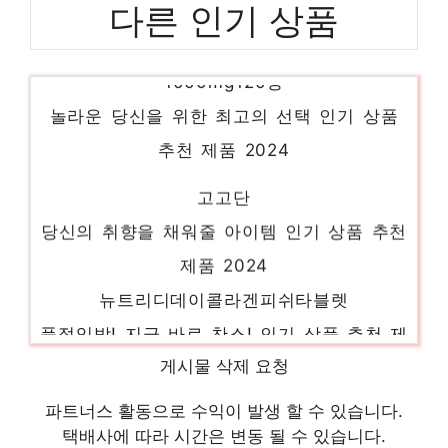
다른 인기 상품
뉴트리디데이아르기닌유유헬스케어
1000mg120정
놀라운 당신을 위한 최고의 선택 인기 상품
추천 제품 2024
고고단
당신의 취향을 채워줄 아이템 인기 상품 추천
제품 2024
뉴트리디데이콜라겐피쉬타블렛
품절임박! 지금 바로 찬스! 인기 상품 추천 제
품 2024
게시물 삭제 요청
마이밀퓨로틴
파트너스 활동으로 수익이 발생 할 수 있습니다.
당신만의 독특한 스타일링 인기 상품 추천 제
택배사에 따라 시간은 변동 될 수 있습니다.