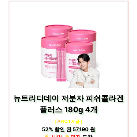
뉴트리디데이 저분자 피쉬콜라겐
플러스 180g 4개
[
NO.1 제품 ]
52%
할인 된
57,190 원
내일
까지
도착