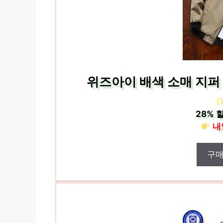
위즈아이 배색 소매 지퍼 
[
28%
할
내
구