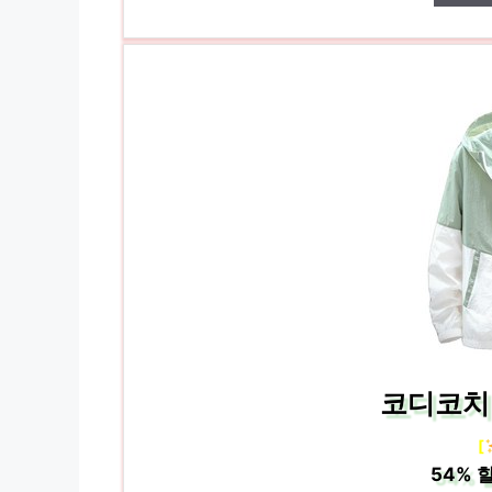
코디코치 
[
54%
할