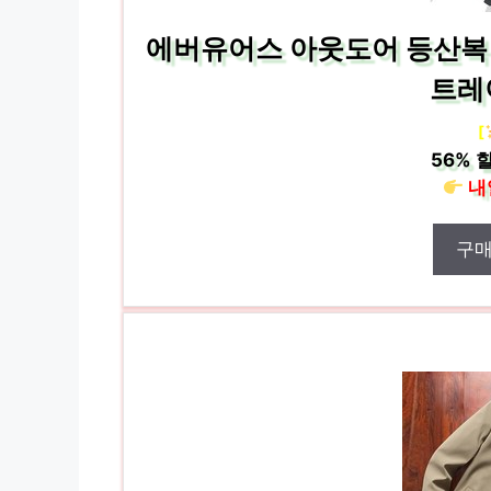
에버유어스 아웃도어 등산복 
트레
[
56%
할
내
구