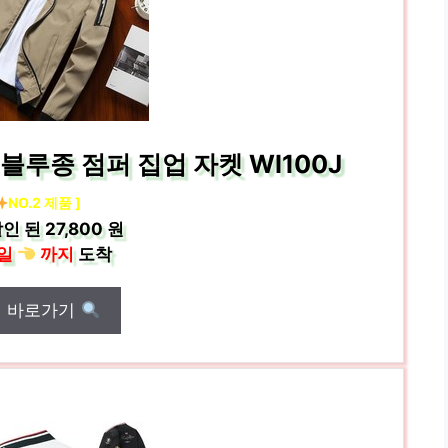
블루종 점퍼 집업 자켓 WI100J
NO.2 제품 ]
인 된
27,800 원
일
까지
도착
매 바로가기