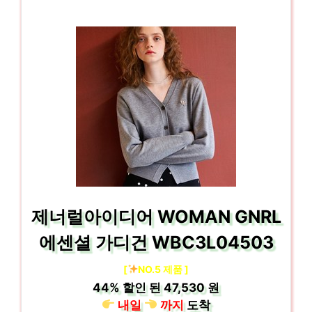
제너럴아이디어 WOMAN GNRL
에센셜 가디건 WBC3L04503
[
NO.5 제품 ]
44%
할인 된
47,530 원
내일
까지
도착