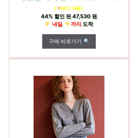
[
NO.2 제품 ]
44%
할인 된
47,530 원
내일
까지
도착
구매 바로가기