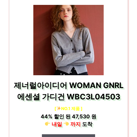
제너럴아이디어 WOMAN GNRL
에센셜 가디건 WBC3L04503
[
NO.1 제품 ]
44%
할인 된
47,530 원
내일
까지
도착