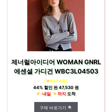
제너럴아이디어 WOMAN GNRL
에센셜 가디건 WBC3L04503
[
NO.7 제품 ]
44%
할인 된
47,530 원
내일
까지
도착
구매 바로가기