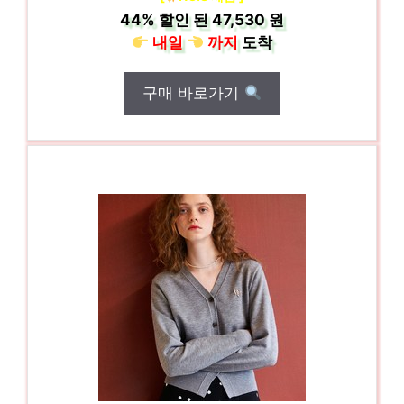
44%
할인 된
47,530 원
내일
까지
도착
구매 바로가기