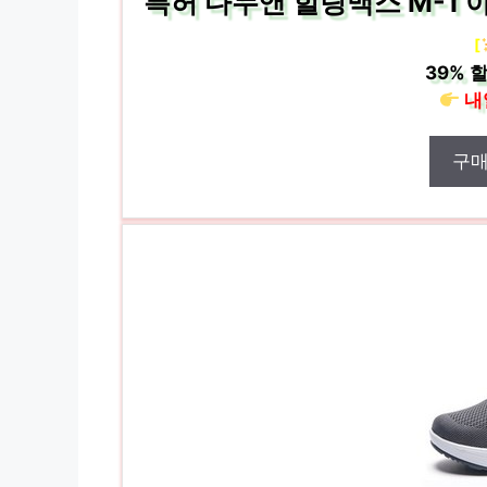
특허 다누앤 힐링맥스 M-1 
[
39%
할
내
구