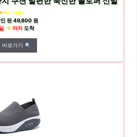
아치 쿠션 발편한 푹신한 블로퍼 신발
NO.1 제품 ]
인 된
49,800 원
일
까지
도착
매 바로가기