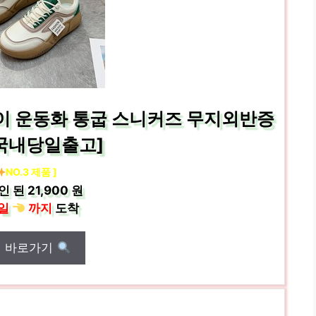
 키높이 운동화 통굽 스니커즈 무지외반증
[국내당일출고]
NO.3 제품 ]
인 된
21,900 원
일
까지
도착
매 바로가기