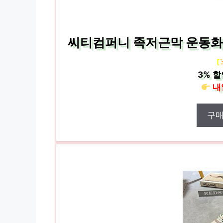
씨티컴퍼니 족저근막 운동화
[
3%
할
내
구