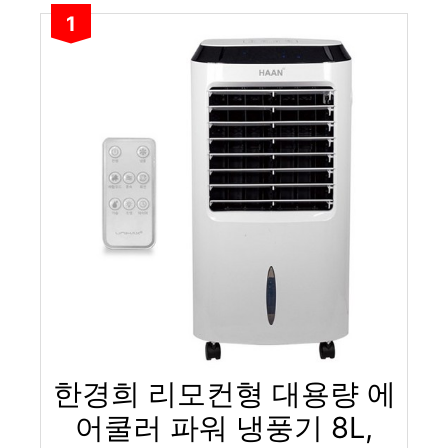
1
한경희 리모컨형 대용량 에
어쿨러 파워 냉풍기 8L,