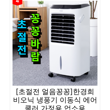
4
[초절전 얼음꽁꽁]한경희
비오닉 냉풍기 이동식 에어
쿨러 가정용 업소용