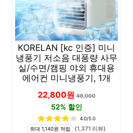
KORELAN [kc 인증] 미니
냉풍기 저소음 대풍량 사무
실/수면/캠핑 야외 휴대용
에어컨 미니냉풍기, 1개
22,800원
48,000
52% 할인
4.0/5.0
(1,371 리뷰)
최대 1,140원 적립