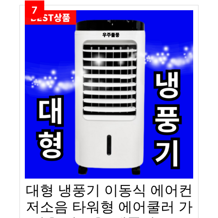
7
대형 냉풍기 이동식 에어컨
저소음 타워형 에어쿨러 가