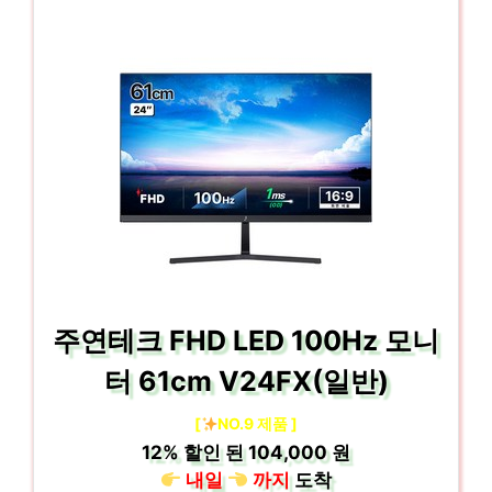
주연테크 FHD LED 100Hz 모니
터 61cm V24FX(일반)
[
NO.9 제품 ]
12%
할인 된
104,000 원
내일
까지
도착