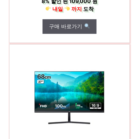
8%
할인 된
109,000 원
내일
까지
도착
구매 바로가기