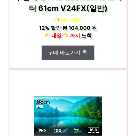
터 61cm V24FX(일반)
[
NO.1 제품 ]
12%
할인 된
104,000 원
내일
까지
도착
구매 바로가기