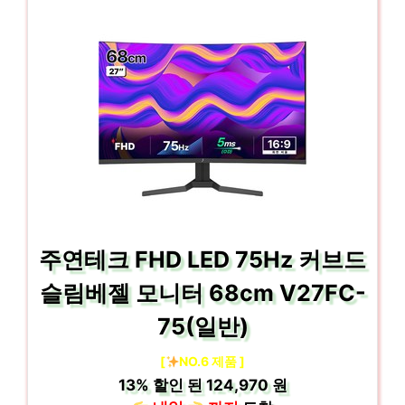
주연테크 FHD LED 75Hz 커브드
슬림베젤 모니터 68cm V27FC-
75(일반)
[
NO.6 제품 ]
13%
할인 된
124,970 원