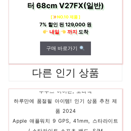
터 68cm V27FX(일반)
[
NO.10 제품 ]
7%
할인 된
129,000 원
내일
까지
도착
구매 바로가기
다른 인기 상품
Toocki 투키 TWS 무선 LED 5.3 커널형 불
루투스 이어폰, 보라색
하루만에 품절될 아이템! 인기 상품 추천 제
품 2024
Apple 애플워치 9 GPS, 41mm, 스타라이트
/ 스타라이트 스포츠 밴드, S/M