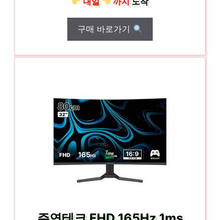
내일
까지
도착
구매 바로가기
주연테크 FHD 165Hz 1ms