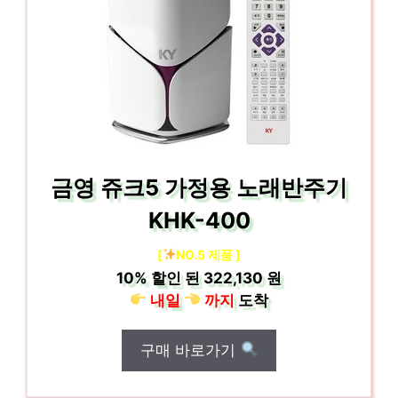
금영 쥬크5 가정용 노래반주기
KHK-400
[
NO.5 제품 ]
10%
할인 된
322,130 원
내일
까지
도착
구매 바로가기