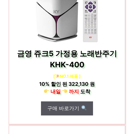
금영 쥬크5 가정용 노래반주기
KHK-400
[
NO.1 제품 ]
10%
할인 된
322,130 원
내일
까지
도착
구매 바로가기