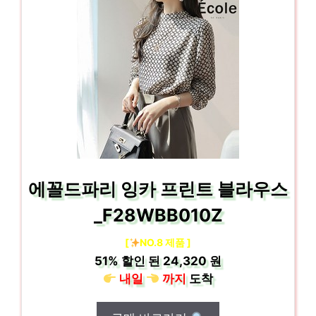
에꼴드파리 잉카 프린트 블라우스
_F28WBB010Z
[
NO.8 제품 ]
51%
할인 된
24,320 원
내일
까지
도착