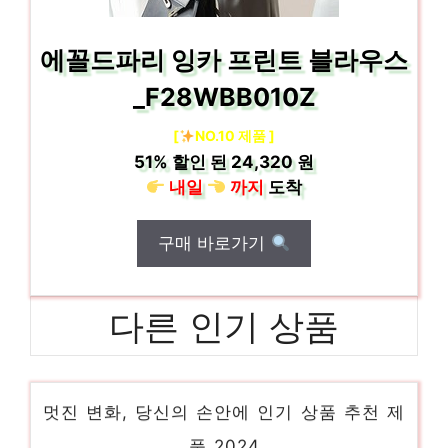
에꼴드파리 잉카 프린트 블라우스
_F28WBB010Z
[
NO.10 제품 ]
51%
할인 된
24,320 원
내일
까지
도착
구매 바로가기
다른 인기 상품
메종키츠네
멋진 변화, 당신의 손안에 인기 상품 추천 제
품 2024