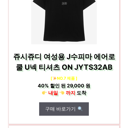
쥬시쥬디 여성용 J수피마 에어로
쿨 U넥 티셔츠 ON JYTS32AB
[
NO.7 제품 ]
40%
할인 된
29,000 원
내일
까지
도착
구매 바로가기