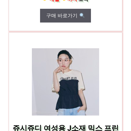
구매 바로가기
쥬시쥬디 여성용 J소재 믹스 프린