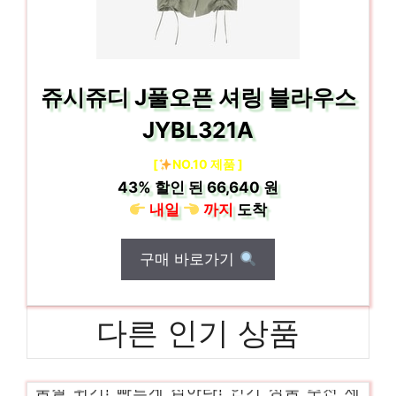
쥬시쥬디 J풀오픈 셔링 블라우스
JYBL321A
[
NO.10 제품 ]
43%
할인 된
66,640 원
내일
까지
도착
구매 바로가기
다른 인기 상품
더엣지
품절 위기! 빠르게 잡아라! 인기 상품 추천 제