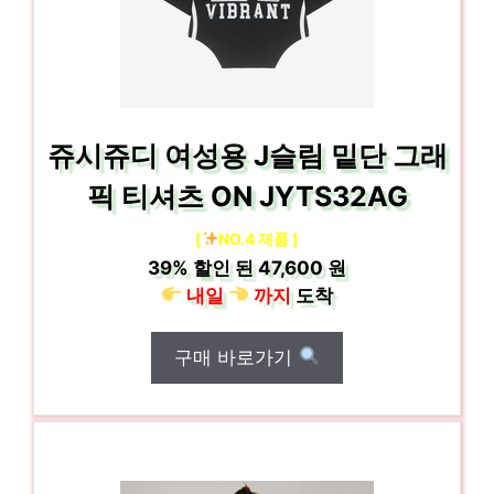
쥬시쥬디 여성용 J슬림 밑단 그래
픽 티셔츠 ON JYTS32AG
[
NO.4 제품 ]
39%
할인 된
47,600 원
내일
까지
도착
구매 바로가기