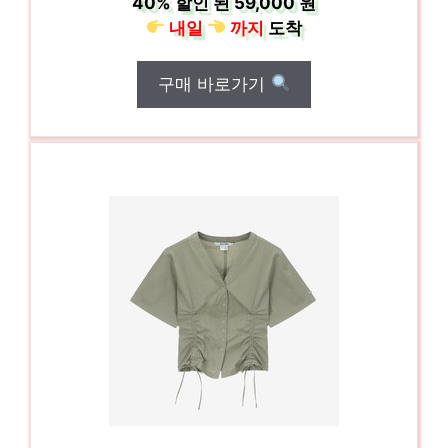
40%
할인 된
59,000 원
내일
까지
도착
구매 바로가기