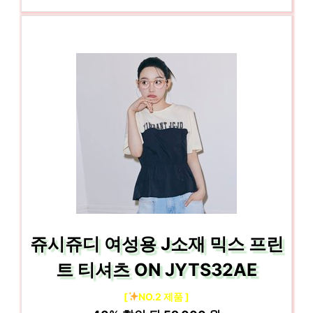
쥬시쥬디 여성용 J소재 믹스 프린
트 티셔츠 ON JYTS32AE
[
NO.2 제품 ]