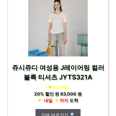
쥬시쥬디 여성용 J레이어링 컬러
블록 티셔츠 JYTS321A
[
NO.5 제품 ]
20%
할인 된
63,000 원
내일
까지
도착
구매 바로가기