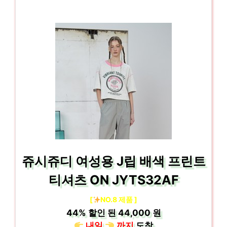
쥬시쥬디 여성용 J립 배색 프린트
티셔츠 ON JYTS32AF
[
NO.8 제품 ]
44%
할인 된
44,000 원
내일
까지
도착