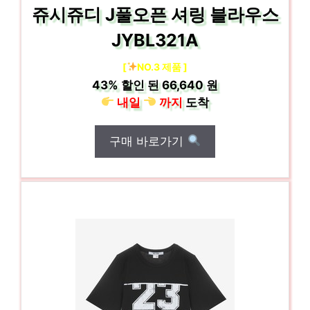
쥬시쥬디 J풀오픈 셔링 블라우스
JYBL321A
[
NO.3 제품 ]
43%
할인 된
66,640 원
내일
까지
도착
구매 바로가기