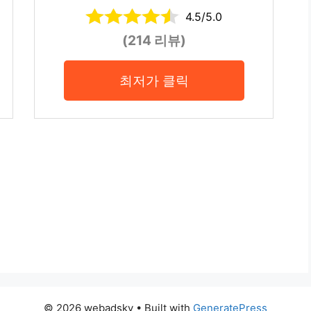
4.5/5.0
(214 리뷰)
최저가 클릭
© 2026 webadsky
• Built with
GeneratePress