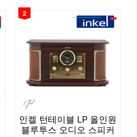
2
인켈 턴테이블 LP 올인원
블루투스 오디오 스피커