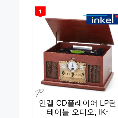
1
인켈 CD플레이어 LP턴
테이블 오디오, IK-