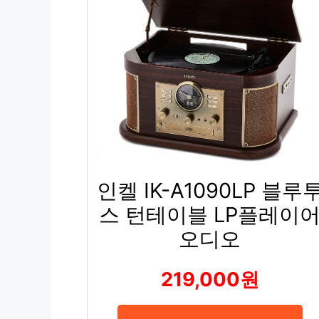
인켈 IK-A1090LP 블루
스 턴테이블 LP플레이
오디오
219,000원