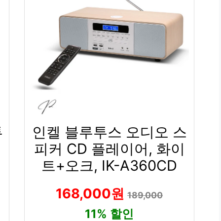
투
인켈 블루투스 오디오 스
어
피커 CD 플레이어, 화이
트+오크, IK-A360CD
168,000원
189,000
11% 할인