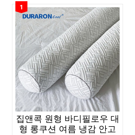
1
집앤콕 원형 바디필로우 대
형 롱쿠션 여름 냉감 안고