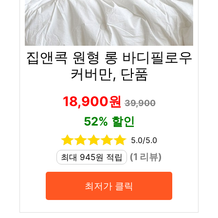
집앤콕 원형 롱 바디필로우
커버만, 단품
18,900원
39,900
52% 할인
5.0/5.0
(1 리뷰)
최대 945원 적립
최저가 클릭