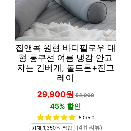
집앤콕 원형 바디필로우 대
형 롱쿠션 여름 냉감 안고
자는 긴베개, 볼트론+진그
레이
29,900원
54,900
45% 할인
5.0/5.0
(411 리뷰)
최대 1,350원 적립