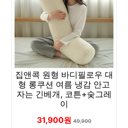
집앤콕 원형 바디필로우 대
형 롱쿠션 여름 냉감 안고
자는 긴베개, 코튼+숮그레
이
31,900원
49,900