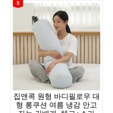
5
집앤콕 원형 바디필로우 대
형 롱쿠션 여름 냉감 안고