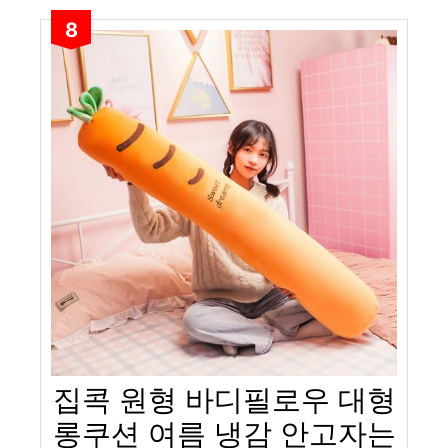
8
집콕 원형 바디필로우 대형
롱쿠션 여름 냉감 안고자는