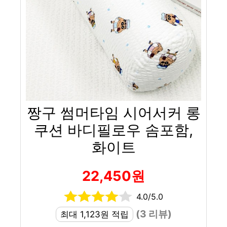
짱구 썸머타임 시어서커 롱
쿠션 바디필로우 솜포함,
화이트
22,450원
4.0/5.0
(3 리뷰)
최대 1,123원 적립