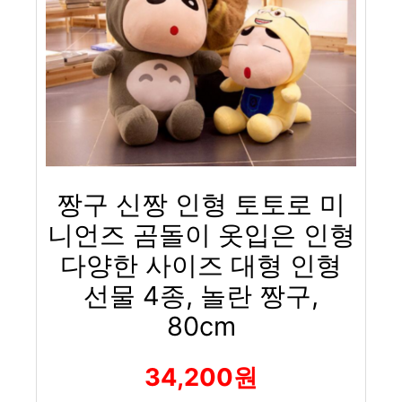
짱구 신짱 인형 토토로 미
니언즈 곰돌이 옷입은 인형
다양한 사이즈 대형 인형
선물 4종, 놀란 짱구,
80cm
34,200원