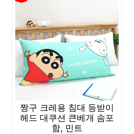
짱구 크레용 침대 등받이
헤드 대쿠션 큰베개 솜포
함, 민트