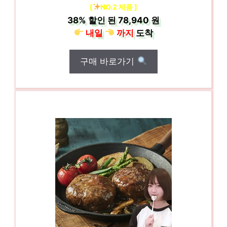
[
NO.2 제품 ]
38%
할인 된
78,940 원
내일
까지
도착
구매 바로가기