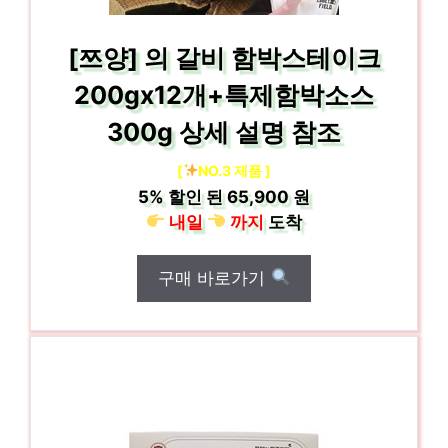
[쯔양] 의 갈비 함박스테이크
200gx12개+특제함박소스
300g 상세 설명 참조
[
NO.3 제품 ]
5%
할인 된
65,900 원
내일
까지
도착
구매 바로가기