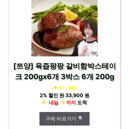
[쯔양] 육즙팡팡 갈비함박스테이
크 200gx6개 3박스 6개 200g
[
NO.1 제품 ]
2%
할인 된
33,900 원
내일
까지
도착
구매 바로가기