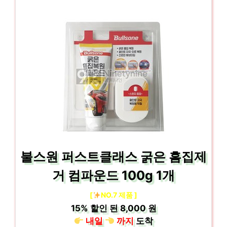
불스원 퍼스트클래스 굵은 흠집제
거 컴파운드 100g 1개
[
NO.7 제품 ]
15%
할인 된
8,000 원
내일
까지
도착