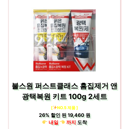
불스원 퍼스트클래스 흠집제거 앤
광택복원 키트 100g 2세트
[
NO.5 제품 ]
26%
할인 된
19,460 원
내일
까지
도착