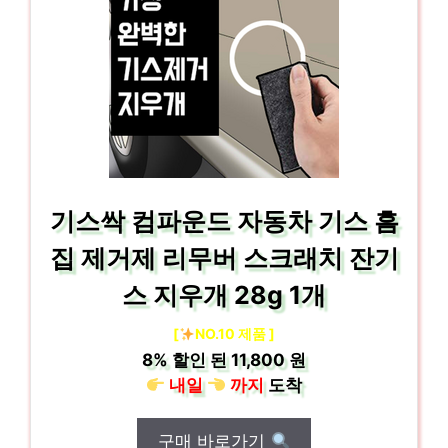
기스싹 컴파운드 자동차 기스 흠
집 제거제 리무버 스크래치 잔기
스 지우개 28g 1개
[
NO.10 제품 ]
8%
할인 된
11,800 원
내일
까지
도착
구매 바로가기