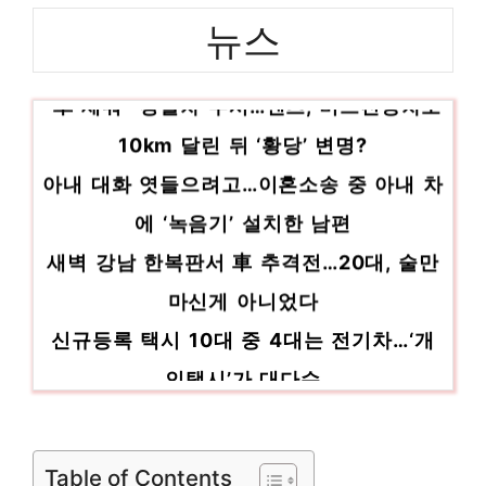
우양산 지금 바로 가져가세요! 인기 상품 추
뉴스
천 제품 2023
“車 세워” 경찰차 무시…벤츠, 버스전용차로
어린이영양제 스타일을 완성하는 마지막 조각
인기 상품 추천 제품 2023
10km 달린 뒤 ‘황당’ 변명?
아내 대화 엿들으려고…이혼소송 중 아내 차
에 ‘녹음기’ 설치한 남편
새벽 강남 한복판서 車 추격전…20대, 술만
마신게 아니었다
신규등록 택시 10대 중 4대는 전기차…‘개
인택시’가 대다수
한국, 아시안게임 남자골프 단체전 14타 차
선두…금메달 보인다
Table of Contents
男 핸드볼, 쿠웨이트에 1점차 석패…4강 진