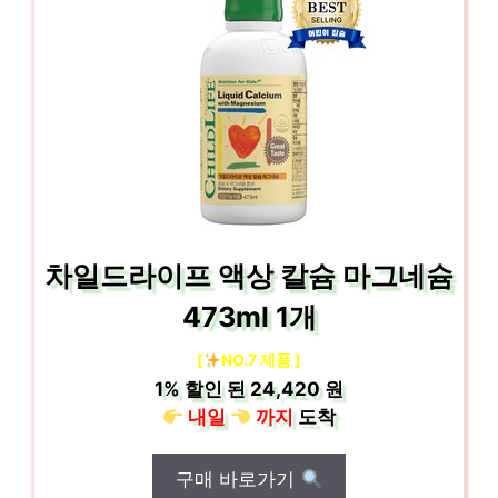
차일드라이프 액상 칼슘 마그네슘
473ml 1개
[
NO.7 제품 ]
1%
할인 된
24,420 원
내일
까지
도착
구매 바로가기