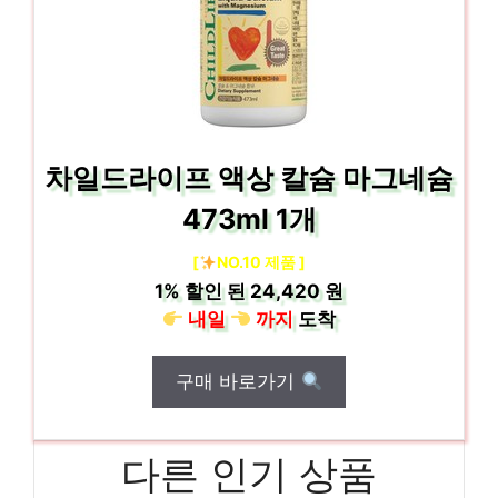
차일드라이프 액상 칼슘 마그네슘
473ml 1개
[
NO.10 제품 ]
1%
할인 된
24,420 원
내일
까지
도착
구매 바로가기
다른 인기 상품