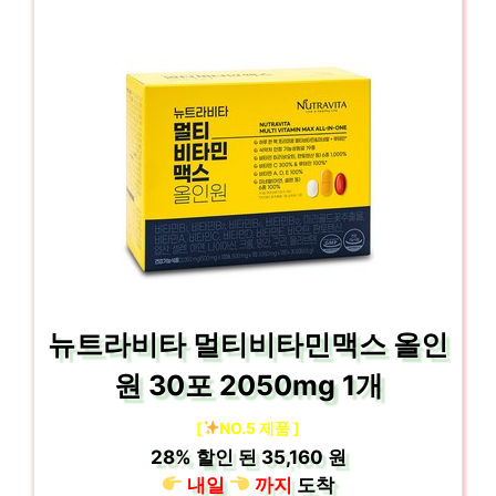
뉴트라비타 멀티비타민맥스 올인
원 30포 2050mg 1개
[
NO.5 제품 ]
28%
할인 된
35,160 원
내일
까지
도착