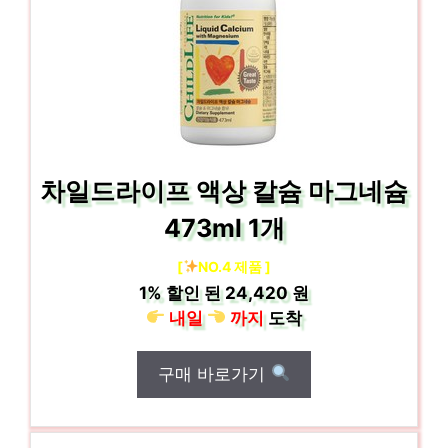
차일드라이프 액상 칼슘 마그네슘
473ml 1개
[
NO.4 제품 ]
1%
할인 된
24,420 원
내일
까지
도착
구매 바로가기