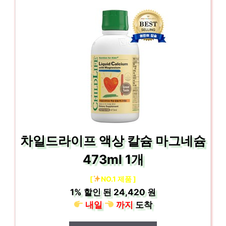
차일드라이프 액상 칼슘 마그네슘
473ml 1개
[
NO.1 제품 ]
1%
할인 된
24,420 원
내일
까지
도착