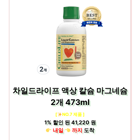
차일드라이프 액상 칼슘 마그네슘
2개 473ml
[
NO.7 제품 ]
1%
할인 된
41,220 원
내일
까지
도착