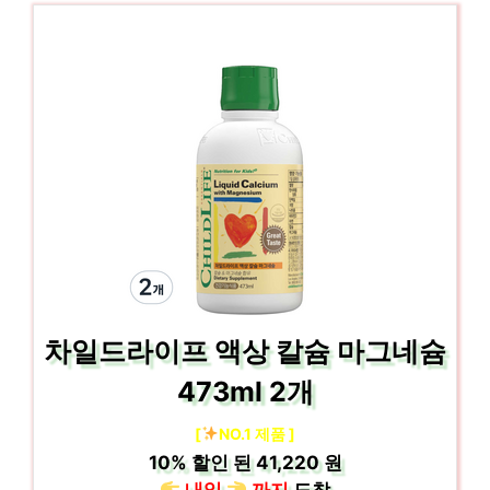
차일드라이프 액상 칼슘 마그네슘
473ml 2개
[
NO.1 제품 ]
10%
할인 된
41,220 원
내일
까지
도착