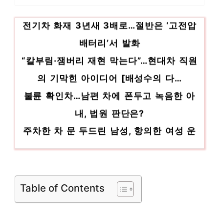
해 인기 상품 추천 제품 2023
전기차 화재 3년새 3배로…절반은 ‘고전압
원룸 놓칠 수 없는 이번 특가! 인기 상품 추천
제품 2023
배터리’서 발화
“칼부림·잼버리 재현 막는다”…현대차 직원
의 기막힌 아이디어 [배성수의 다…
불륜 확인차…남편 차에 폰두고 녹음한 아
내, 법원 판단은?
주차한 차 문 두드린 남성, 항의한 여성 운
전자 폭행
기아‧제네시스 전기차, 獨 전문지 비교평가
서 1·2위
Table of Contents
특허청, 자동차 위조 부품 14만 4000여 점
압수