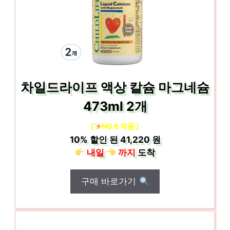
차일드라이프 액상 칼슘 마그네슘
473ml 2개
[
NO.6 제품 ]
10%
할인 된
41,220 원
내일
까지
도착
구매 바로가기