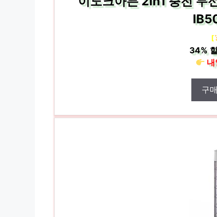
이노크아든 2in1 충전 무선
IB
[
34%
할
내
구