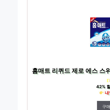
홈매트 리퀴드 제로 에스 스위치
[
42%
할
내
구