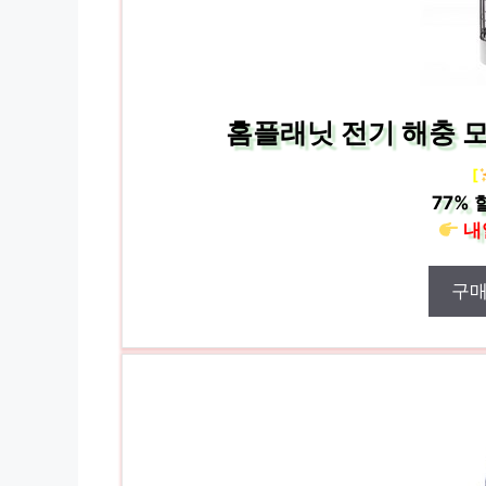
홈플래닛 전기 해충 모
[
77%
내
구