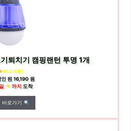
모기퇴치기 캠핑랜턴 투명 1개
NO.3 제품 ]
인 된
16,190 원
일
까지
도착
매 바로가기