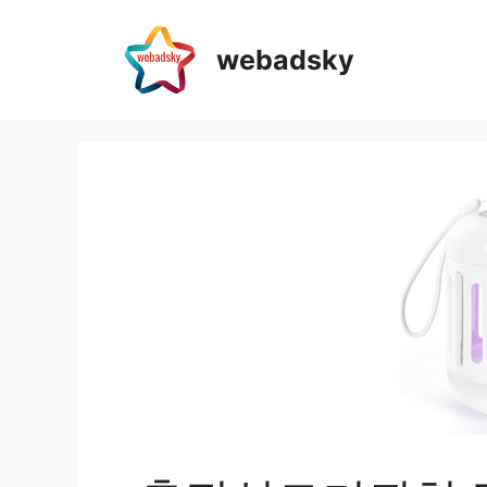
webadsky