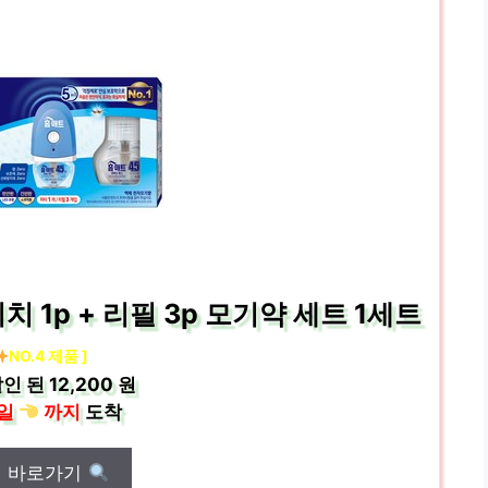
 1p + 리필 3p 모기약 세트 1세트
NO.4 제품 ]
인 된
12,200 원
일
까지
도착
매 바로가기