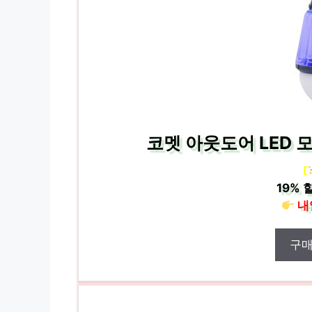
코멧 아웃도어 LED 
[
19%
할
내
구