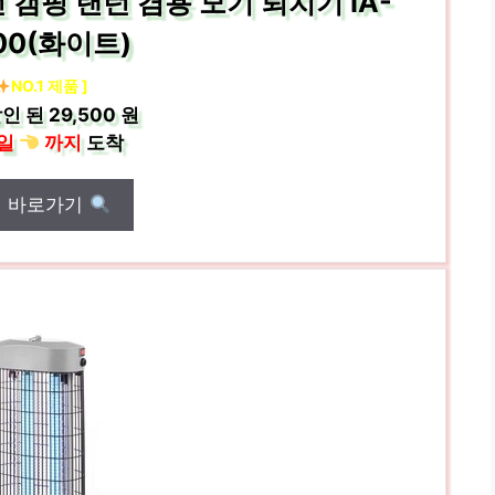
 캠핑 랜턴 겸용 모기 퇴치기 IA-
500(화이트)
NO.1 제품 ]
인 된
29,500 원
일
까지
도착
매 바로가기