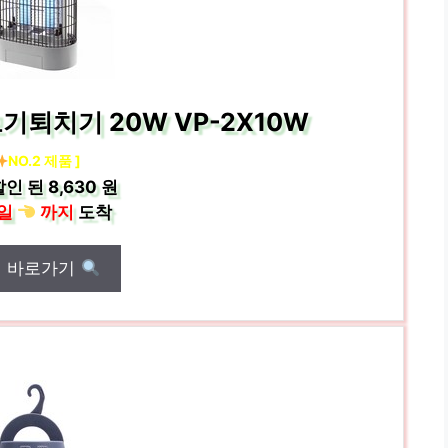
기퇴치기 20W VP-2X10W
NO.2 제품 ]
할인 된
8,630 원
일
까지
도착
매 바로가기