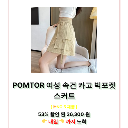
POMTOR 여성 속건 카고 빅포켓
스커트
[
NO.5 제품 ]
53%
할인 된
26,300 원
내일
까지
도착