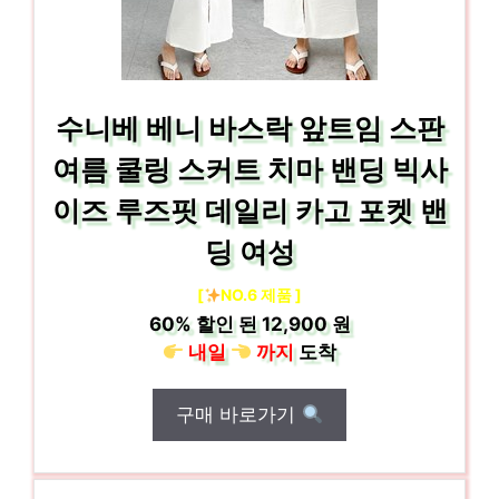
수니베 베니 바스락 앞트임 스판
여름 쿨링 스커트 치마 밴딩 빅사
이즈 루즈핏 데일리 카고 포켓 밴
딩 여성
[
NO.6 제품 ]
60%
할인 된
12,900 원
내일
까지
도착
구매 바로가기