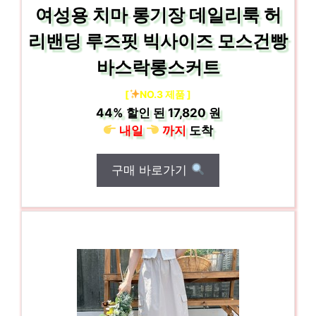
여성용 치마 롱기장 데일리룩 허
리밴딩 루즈핏 빅사이즈 모스건빵
바스락롱스커트
[
NO.3 제품 ]
44%
할인 된
17,820 원
내일
까지
도착
구매 바로가기