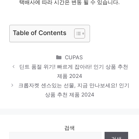
천 제품 2024
택배사에 따라 시간은 변동 될 수 있습니다.
폴로원피스
일상에 반짝임을 추가하세요 인기 상품 추천
Table of Contents
제품 2024
민소매블라우스
절대 후회하지 않을 최고의 선택 인기 상품
Categories
CUPAS
추천 제품 2024
딘트 품절 위기! 빠르게 잡아라! 인기 상품 추천
트레이닝세트
제품 2024
오늘의 스페셜 아이템, 지금 확인! 인기 상품
크롭자켓 센스있는 선물, 지금 만나보세요! 인기
상품 추천 제품 2024
추천 제품 2024
검색
검색