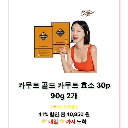
카무트 골드 카무트 효소 30p
90g 2개
[
NO.5 제품 ]
41%
할인 된
40,850 원
내일
까지
도착