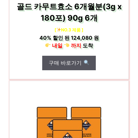
골드 카무트효소 6개월분(3g x
180포) 90g 6개
[
NO.3 제품 ]
40%
할인 된
124,080 원
내일
까지
도착
구매 바로가기