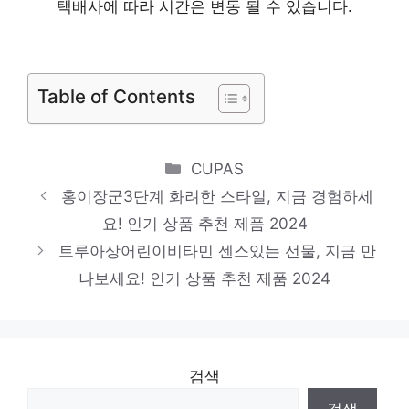
택배사에 따라 시간은 변동 될 수 있습니다.
제품 2024
솔루티1박스
눈부신 스타일, 당신을 위해 인기 상품 추천
Table of Contents
제품 2024
글루타치온화이트스틱2g
지금 바로 가져가세요! 인기 상품 추천 제품
Categories
CUPAS
2024
홍이장군3단계 화려한 스타일, 지금 경험하세
요! 인기 상품 추천 제품 2024
지웨이유산균
트루아상어린이비타민 센스있는 선물, 지금 만
놀라운 당신을 위한 최고의 선택 인기 상품
나보세요! 인기 상품 추천 제품 2024
추천 제품 2024
검색
검색