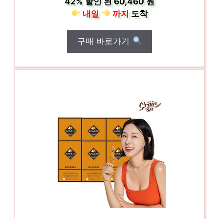
42%
할인 된
60,460 원
내일
까지
도착
구매 바로가기