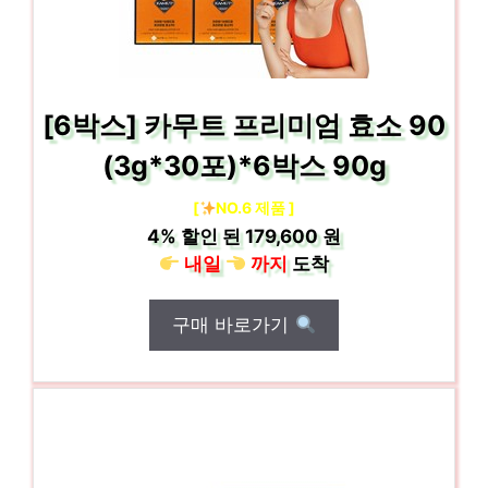
[6박스] 카무트 프리미엄 효소 90
(3g*30포)*6박스 90g
[
NO.6 제품 ]
4%
할인 된
179,600 원
내일
까지
도착
구매 바로가기