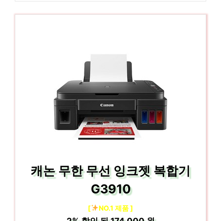
캐논 무한 무선 잉크젯 복합기
G3910
[
NO.1 제품 ]
2%
할인 된
174,000 원