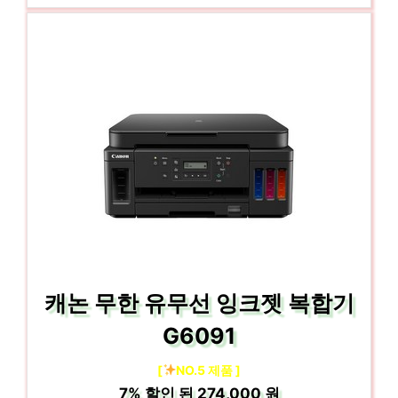
캐논 무한 유무선 잉크젯 복합기
G6091
[
NO.5 제품 ]
7%
할인 된
274,000 원