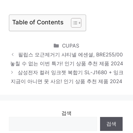
AS183HWWA
새로운 시작, 새로운 아이템 인기 상품 추천
Table of Contents
제품 2024
테팔 클래식 건식다리미 FS2920KO
Categories
CUPAS
당신을 더 빛내줄 특별함 인기 상품 추천 제
필립스 모근제거기 샤티넬 에센셜, BRE255/00
품 2024
놓칠 수 없는 이번 특가! 인기 상품 추천 제품 2024
LG전자 휘센 오브제컬렉션 제습기 20L
삼성전자 컬러 잉크젯 복합기 SL-J1680 + 잉크
DQ203PECA
지금이 아니면 못 사요! 인기 상품 추천 제품 2024
마음이 움직이는 디자인 아이템 인기 상품 추
천 제품 2024
신일 BLDC 서큘레이터, SIF-CS30BL(미스티
검색
블루)
검색
화려한 스타일, 지금 경험하세요! 인기 상품