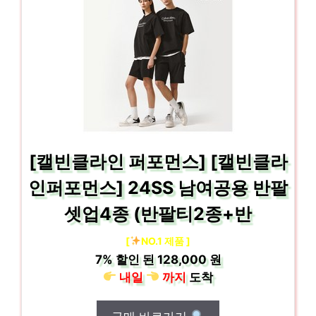
[캘빈클라인 퍼포먼스] [캘빈클라
인퍼포먼스] 24SS 남여공용 반팔
셋업4종 (반팔티2종+반
[
NO.1 제품 ]
7%
할인 된
128,000 원
내일
까지
도착