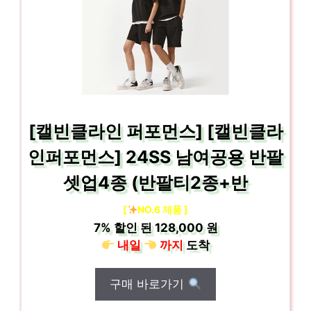
[캘빈클라인 퍼포먼스] [캘빈클라
인퍼포먼스] 24SS 남여공용 반팔
셋업4종 (반팔티2종+반
[
NO.6 제품 ]
7%
할인 된
128,000 원
내일
까지
도착
구매 바로가기