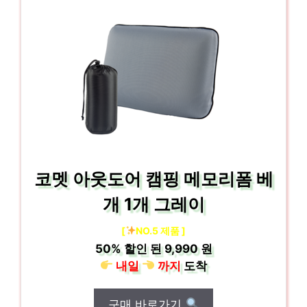
코멧 아웃도어 캠핑 메모리폼 베
개 1개 그레이
[
NO.5 제품 ]
50%
할인 된
9,990 원
내일
까지
도착
구매 바로가기