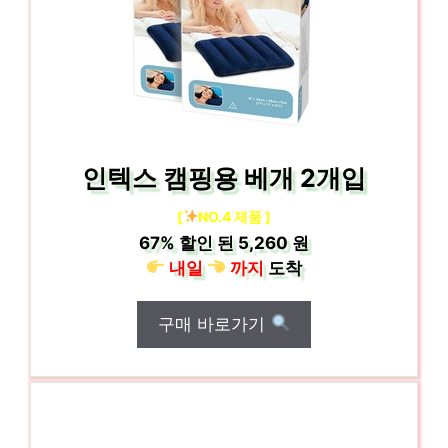
인텍스 캠핑용 베개 2개입
[
NO.4 제품 ]
67%
할인 된
5,260 원
내일
까지
도착
구매 바로가기