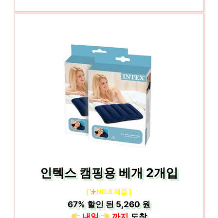
인텍스 캠핑용 베개 2개입
[
NO.8 제품 ]
67%
할인 된
5,260 원
내일
까지
도착