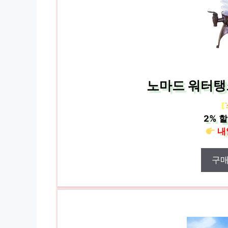
노마드 워터탱크
[
2%
할
내
구