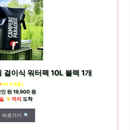
걸이식 워터팩 10L 블랙 1개
NO.4 제품 ]
인 된
19,900 원
일
까지
도착
매 바로가기