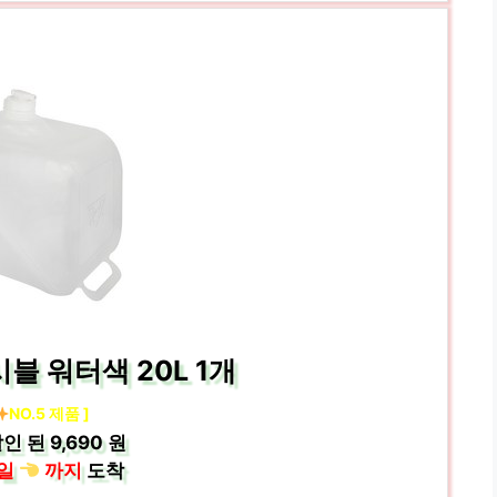
블 워터색 20L 1개
NO.5 제품 ]
인 된
9,690 원
일
까지
도착