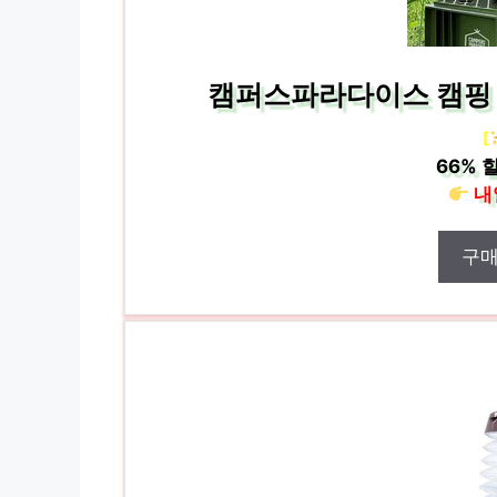
캠퍼스파라다이스 캠핑 걸
[
66%
할
내
구