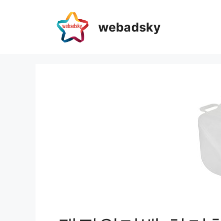
webadsky