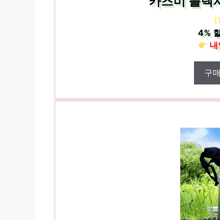
카즈미 플렉시
[
4%
할
내
구