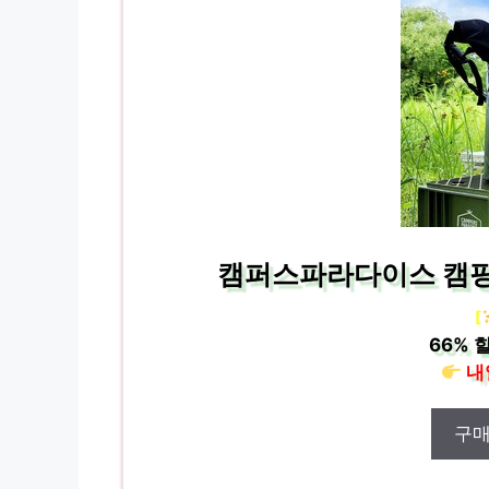
캠퍼스파라다이스 캠핑 
[
66%
할
내
구