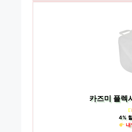
카즈미 플렉시
[
4%
할
내