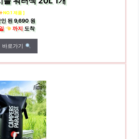
블 워터색 20L 1개
NO.1 제품 ]
인 된
9,690 원
일
까지
도착
매 바로가기