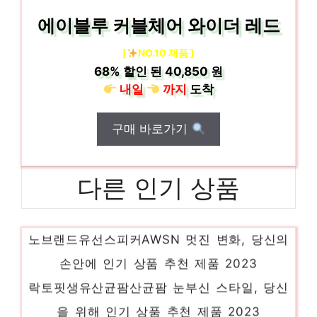
에이블루 커블체어 와이더 레드
[
NO.10 제품 ]
68%
할인 된
40,850 원
내일
까지
도착
구매 바로가기
다른 인기 상품
노브랜드유선스피커AWSN 멋진 변화, 당신의
손안에 인기 상품 추천 제품 2023
락토핏생유산균팜산균팜 눈부신 스타일, 당신
을 위해 인기 상품 추천 제품 2023