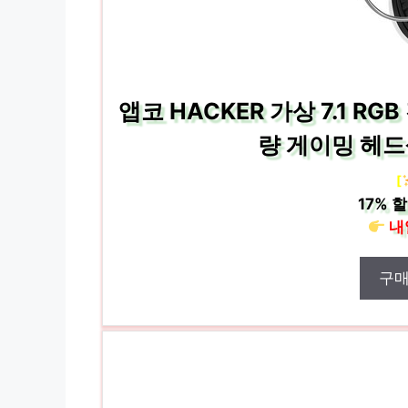
앱코 HACKER 가상 7.1 R
량 게이밍 헤드셋
[
17%
할
내
구