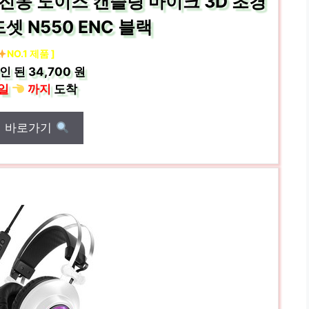
GB 진동 노이즈 캔슬링 마이크 3D 초경
셋 N550 ENC 블랙
NO.1 제품 ]
인 된
34,700 원
일
까지
도착
매 바로가기