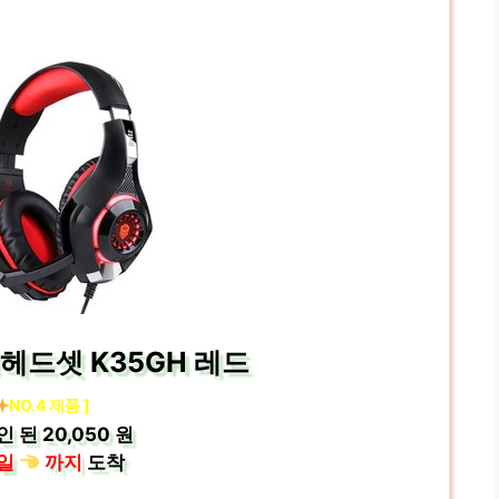
헤드셋 K35GH 레드
NO.4 제품 ]
인 된
20,050 원
일
까지
도착