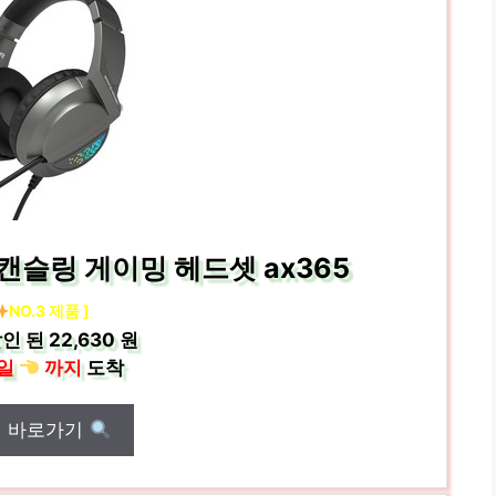
캔슬링 게이밍 헤드셋 ax365
NO.3 제품 ]
인 된
22,630 원
일
까지
도착
매 바로가기