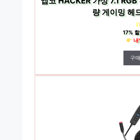
앱코 HACKER 가상 7.1 R
량 게이밍 헤드
[
17%
할
내
구