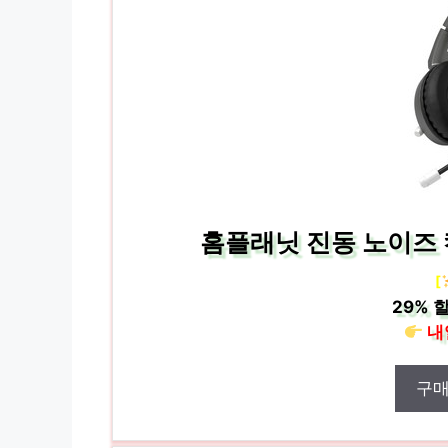
홈플래닛 진동 노이즈 
[
29%
할
내
구