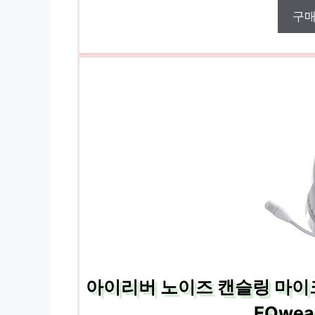
구
아이리버 노이즈 캔슬링 마이크
EQwea