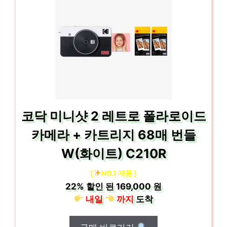
코닥 미니샷 2 레트로 폴라로이드
카메라 + 카트리지 68매 번들
W(화이트) C210R
[
NO.1 제품 ]
22%
할인 된
169,000 원
내일
까지
도착