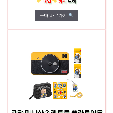
내일
까지
도착
구매 바로가기
코닥 미니샷 2 레트로 폴라로이드