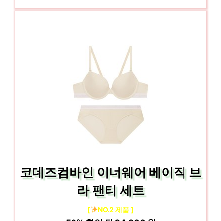
코데즈컴바인 이너웨어 베이직 브
라 팬티 세트
[
NO.2 제품 ]