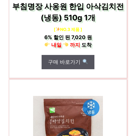
부침명장 사옹원 한입 아삭김치전
(냉동) 510g 1개
[
NO.3 제품 ]
6%
할인 된
7,020 원
내일
까지
도착
구매 바로가기