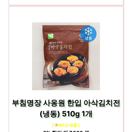
부침명장 사옹원 한입 아삭김치전
(냉동) 510g 1개
[
NO.2 제품 ]