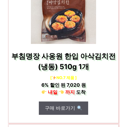
부침명장 사옹원 한입 아삭김치전
(냉동) 510g 1개
[
NO.7 제품 ]
6%
할인 된
7,020 원
내일
까지
도착
구매 바로가기