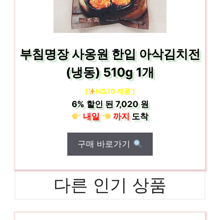
부침명장 사옹원 한입 아삭김치전
(냉동) 510g 1개
[
NO.10 제품 ]
6%
할인 된
7,020 원
내일
까지
도착
구매 바로가기
다른 인기 상품
대건명가돼지국밥
화려한 스타일, 지금 경험하세요! 인기 상품