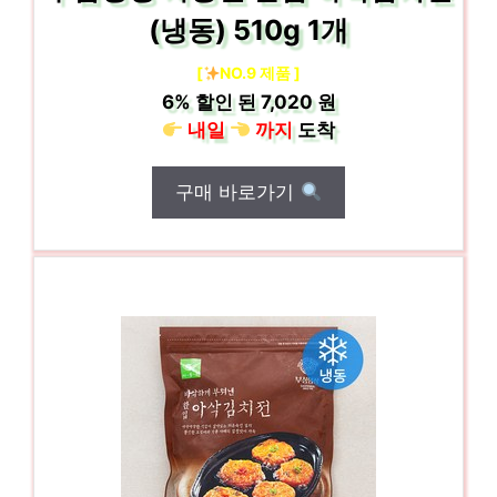
(냉동) 510g 1개
[
NO.9 제품 ]
6%
할인 된
7,020 원
내일
까지
도착
구매 바로가기