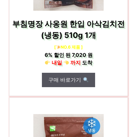
부침명장 사옹원 한입 아삭김치전
(냉동) 510g 1개
[
NO.6 제품 ]
6%
할인 된
7,020 원
내일
까지
도착
구매 바로가기