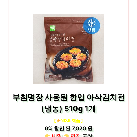
부침명장 사옹원 한입 아삭김치전
(냉동) 510g 1개
[
NO.8 제품 ]
6%
할인 된
7,020 원
내일
까지
도착