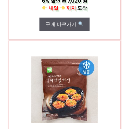
6%
할인 된
7,020 원
내일
까지
도착
구매 바로가기