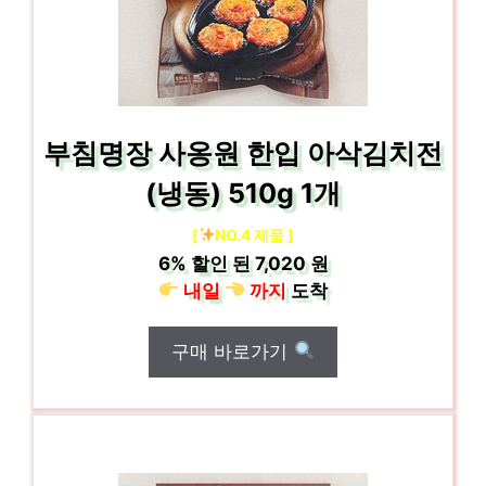
부침명장 사옹원 한입 아삭김치전
(냉동) 510g 1개
[
NO.4 제품 ]
6%
할인 된
7,020 원
내일
까지
도착
구매 바로가기