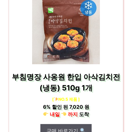
부침명장 사옹원 한입 아삭김치전
(냉동) 510g 1개
[
NO.5 제품 ]
6%
할인 된
7,020 원
내일
까지
도착
구매 바로가기