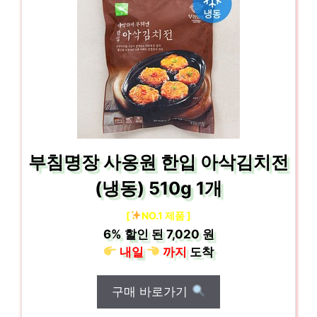
부침명장 사옹원 한입 아삭김치전
(냉동) 510g 1개
[
NO.1 제품 ]
6%
할인 된
7,020 원
내일
까지
도착
구매 바로가기