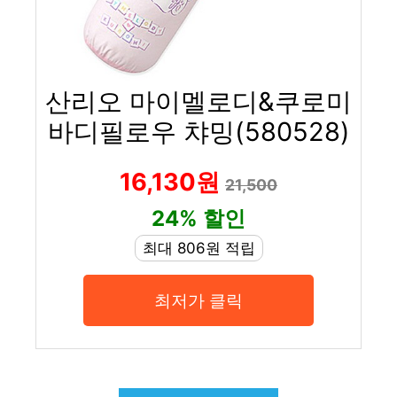
산리오 마이멜로디&쿠로미
바디필로우 챠밍(580528)
16,130원
21,500
24% 할인
최대 806원 적립
최저가 클릭