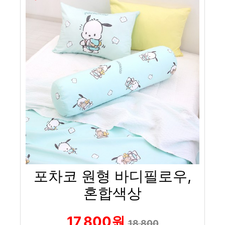
포차코 원형 바디필로우,
혼합색상
17,800원
18,800