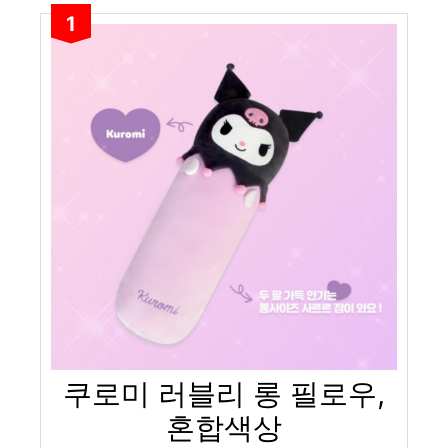
1
쿠로미 러블리 롱 필로우,
혼합색상