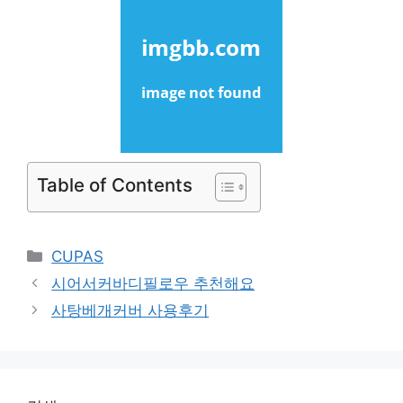
Table of Contents
Categories
CUPAS
시어서커바디필로우 추천해요
사탕베개커버 사용후기