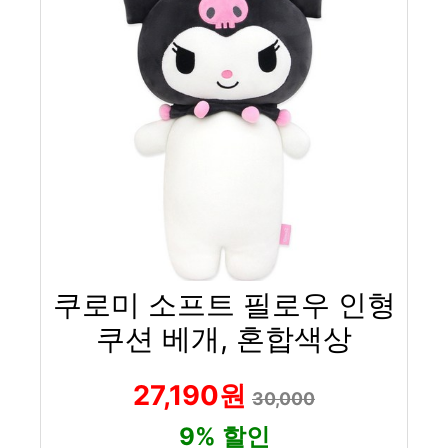
쿠로미 소프트 필로우 인형
쿠션 베개, 혼합색상
27,190원
30,000
9% 할인