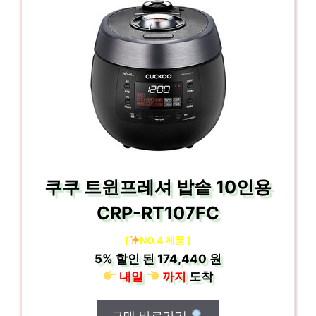
쿠쿠 트윈프레셔 밥솥 10인용
CRP-RT107FC
[
NO.4 제품 ]
5%
할인 된
174,440 원
내일
까지
도착
구매 바로가기