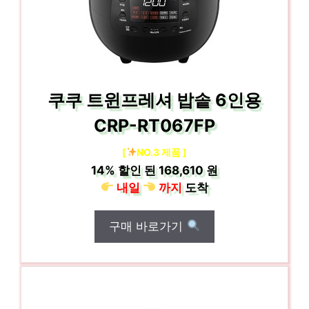
쿠쿠 트윈프레셔 밥솥 6인용
CRP-RT067FP
[
NO.3 제품 ]
14%
할인 된
168,610 원
내일
까지
도착
구매 바로가기