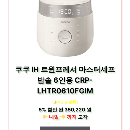
쿠쿠 IH 트윈프레셔 마스터셰프
밥솥 6인용 CRP-
LHTR0610FGIM
[
NO.6 제품 ]
5%
할인 된
350,220 원
내일
까지
도착