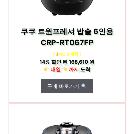
쿠쿠 트윈프레셔 밥솥 6인용
CRP-RT067FP
[
NO.8 제품 ]
14%
할인 된
168,610 원
내일
까지
도착
구매 바로가기