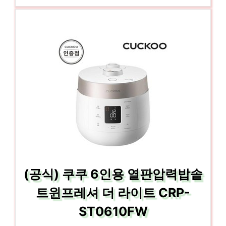
(공식) 쿠쿠 6인용 열판압력밥솥
트윈프레셔 더 라이트 CRP-
ST0610FW