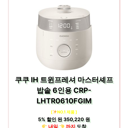
쿠쿠 IH 트윈프레셔 마스터셰프
밥솥 6인용 CRP-
LHTR0610FGIM
[
NO.1 제품 ]
5%
할인 된
350,220 원
내일
까지
도착