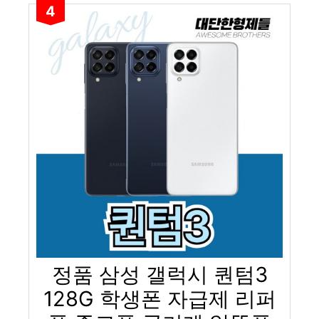
4
정품 삼성 갤럭시 퀀텀3
128G 학생폰 자급제 리퍼