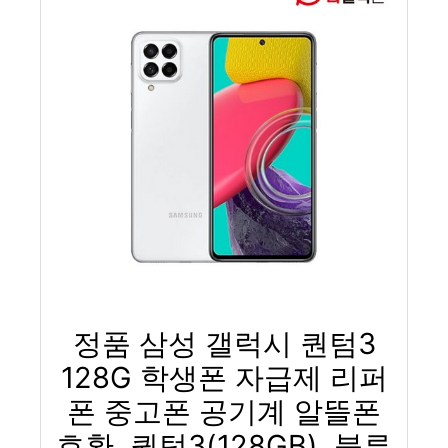
정품 삼성 갤럭시 퀀텀3
128G 학생폰 자급제 리퍼
폰 중고폰 공기계 알뜰폰
호환, 퀀텀3(128GB), 블루