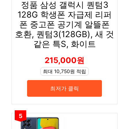
정품 삼성 갤럭시 퀀텀3
128G 학생폰 자급제 리퍼
폰 중고폰 공기계 알뜰폰
호환, 퀀텀3(128GB), 새 것
같은 특S, 화이트
215,000원
최대 10,750원 적립
최저가 클릭
5