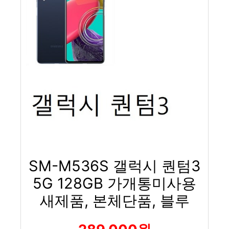
SM-M536S 갤럭시 퀀텀3
5G 128GB 가개통미사용
새제품, 본체단품, 블루