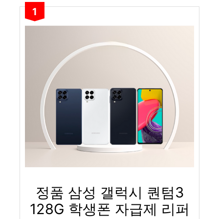
1
정품 삼성 갤럭시 퀀텀3
128G 학생폰 자급제 리퍼