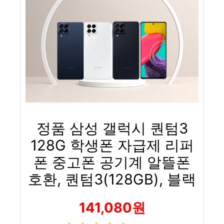
정품 삼성 갤럭시 퀀텀3
128G 학생폰 자급제 리퍼
폰 중고폰 공기계 알뜰폰
호환, 퀀텀3(128GB), 블랙
141,080원