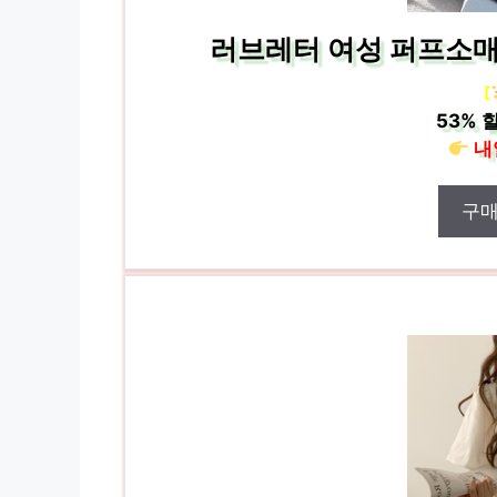
러브레터 여성 퍼프소매
[
53%
할
내
구