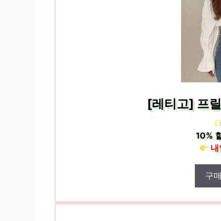
[레티고] 프
[
10%
할
내
구