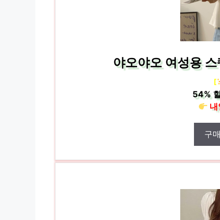
야오야오 여성용 스
[
54%
할
내
구