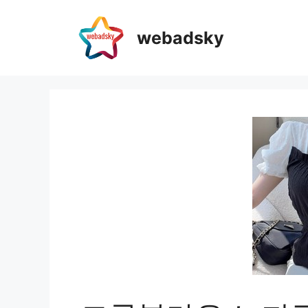
webadsky