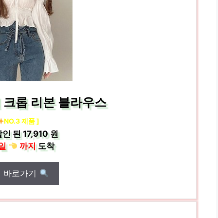
릴 크롭 리본 블라우스
NO.3 제품 ]
인 된
17,910 원
일
까지
도착
매 바로가기