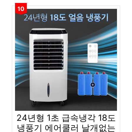
10
24년형 1초 급속냉각 18도
냉풍기 에어쿨러 날개없는