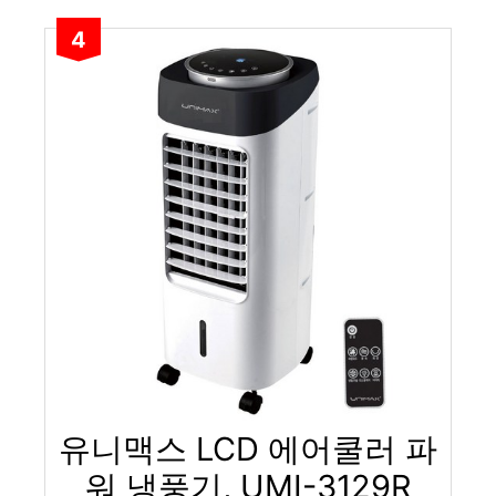
4
유니맥스 LCD 에어쿨러 파
워 냉풍기, UMI-3129R