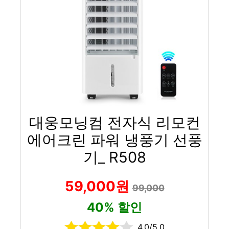
대웅모닝컴 전자식 리모컨
에어크린 파워 냉풍기 선풍
기_ R508
59,000원
99,000
40% 할인
4.0/5.0