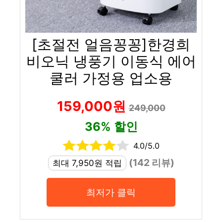
[초절전 얼음꽁꽁]한경희
비오닉 냉풍기 이동식 에어
쿨러 가정용 업소용
159,000원
249,000
36% 할인
4.0/5.0
(142 리뷰)
최대 7,950원 적립
최저가 클릭