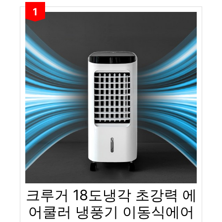
1
크루거 18도냉각 초강력 에
어쿨러 냉풍기 이동식에어