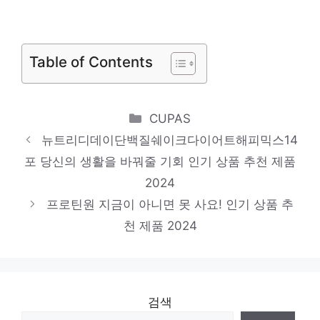
랠리프로틴바
새로운 시작, 새로운 아이템 인기 상품 추천
제품 2024
Table of Contents
뉴트리디데이콜라겐피쉬저분자
혜택 가득, 지금 바로 적용! 인기 상품 추천
Categories
CUPAS
제품 2024
뉴트리디데이단백질쉐이크다이어트해피믹스14
1000mg120정뉴트리디데이아르기닌
포 당신의 생활을 바꿔줄 기회 인기 상품 추천 제품
놓칠 수 없는 이번 특가! 인기 상품 추천 제품
2024
2024
프로틴원 지금이 아니면 못 사요! 인기 상품 추
천 제품 2024
검색