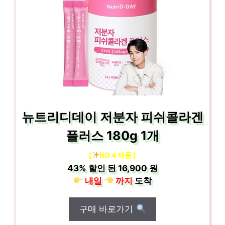
뉴트리디데이 저분자 피쉬콜라겐
플러스 180g 1개
[
NO.4 제품 ]
43%
할인 된
16,900 원
내일
까지
도착
구매 바로가기