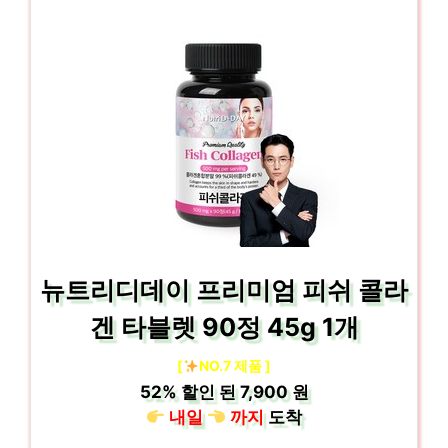
뉴트리디데이 프리미엄 피쉬 콜라
겐 타블렛 90정 45g 1개
[
NO.7 제품 ]
52%
할인 된
7,900 원
내일
까지
도착