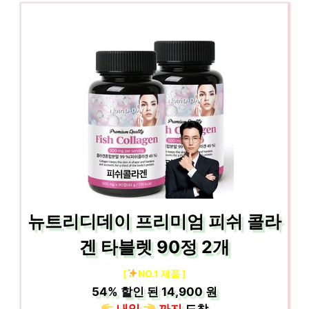
뉴트리디데이 프리미엄 피쉬 콜라
겐 타블렛 90정 2개
[
NO.1 제품 ]
54%
할인 된
14,900 원
내일
까지
도착