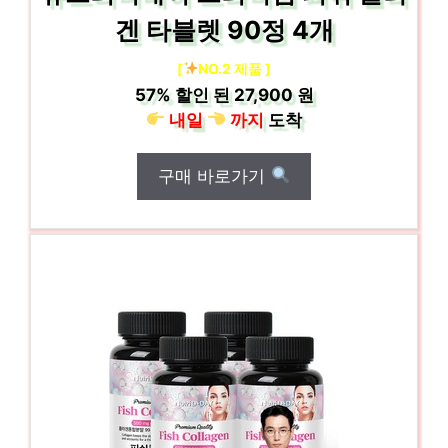
겐 타블렛 90정 4개
[
NO.2 제품 ]
57%
할인 된
27,900 원
내일
까지
도착
구매 바로가기