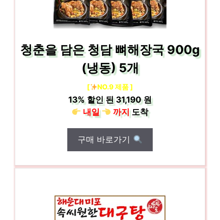
청춘을 담은 청담 뼈해장국 900g
(냉동) 5개
[
NO.9 제품 ]
13%
할인 된
31,190 원
내일
까지
도착
구매 바로가기