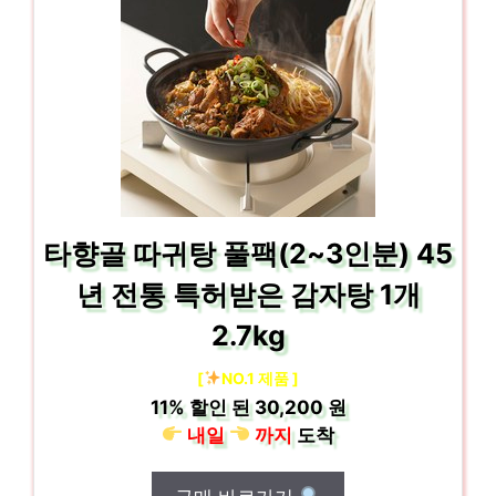
타향골 따귀탕 풀팩(2~3인분) 45
년 전통 특허받은 감자탕 1개
2.7kg
[
NO.1 제품 ]
11%
할인 된
30,200 원
내일
까지
도착