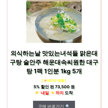
외식하는날 맛있는녀석들 맑은대
구탕 술안주 해운대속씨원한 대구
탕 1팩 1인분 1kg 5개
[
NO.10 제품 ]
5%
할인 된
73,500 원
내일
까지
도착
구매 바로가기