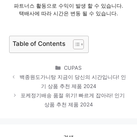
파트너스 활동으로 수익이 발생 할 수 있습니다.
센스있는 선물, 지금 만나보세요! 인기 상품
택배사에 따라 시간은 변동 될 수 있습니다.
추천 제품 2024
육은영쌤의육떡
화려한 스타일, 지금 경험하세요! 인기 상품
Table of Contents
추천 제품 2024
달심마녀스프
Categories
CUPAS
품절임박! 지금 바로 찬스! 인기 상품 추천 제
백종원도가니탕 지금이 당신의 시간입니다! 인
품 2024
기 상품 추천 제품 2024
청춘현미누룽지
포케정기배송 품절 위기! 빠르게 잡아라! 인기
멋진 변화, 당신의 손안에 인기 상품 추천 제
상품 추천 제품 2024
품 2024
추추추어탕
핫 아이템, 주목해주세요! 인기 상품 추천 제