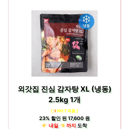
외갓집 진심 감자탕 XL (냉동)
2.5kg 1개
[
NO.7 제품 ]
23%
할인 된
17,600 원
내일
까지
도착