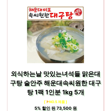
외식하는날 맛있는녀석들 맑은대
구탕 술안주 해운대속씨원한 대구
탕 1팩 1인분 1kg 5개
[
NO.5 제품 ]
5%
할인 된
73,500 원