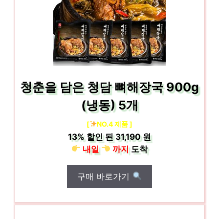
청춘을 담은 청담 뼈해장국 900g
(냉동) 5개
[
NO.4 제품 ]
13%
할인 된
31,190 원
내일
까지
도착
구매 바로가기