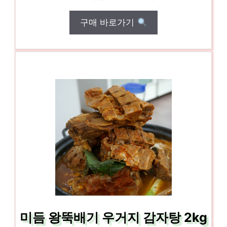
구매 바로가기
미듬 왕뚝배기 우거지 감자탕 2kg