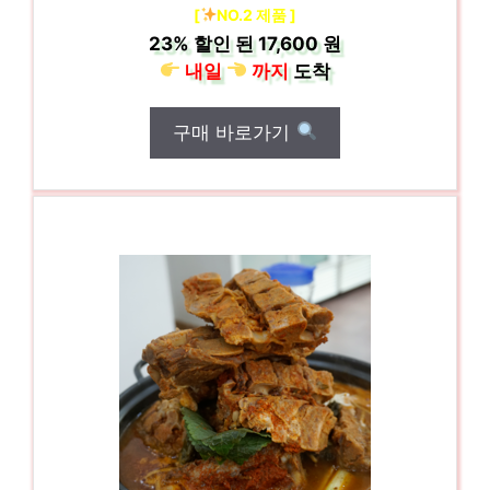
[
NO.2 제품 ]
23%
할인 된
17,600 원
내일
까지
도착
구매 바로가기