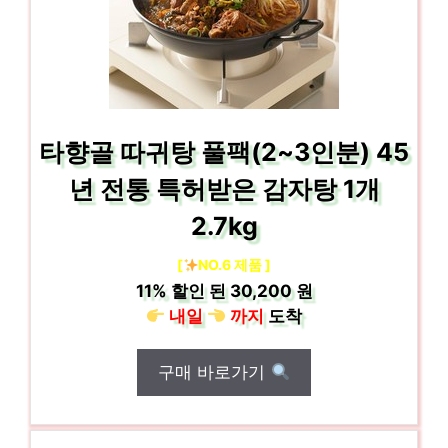
타향골 따귀탕 풀팩(2~3인분) 45
년 전통 특허받은 감자탕 1개
2.7kg
[
NO.6 제품 ]
11%
할인 된
30,200 원
내일
까지
도착
구매 바로가기