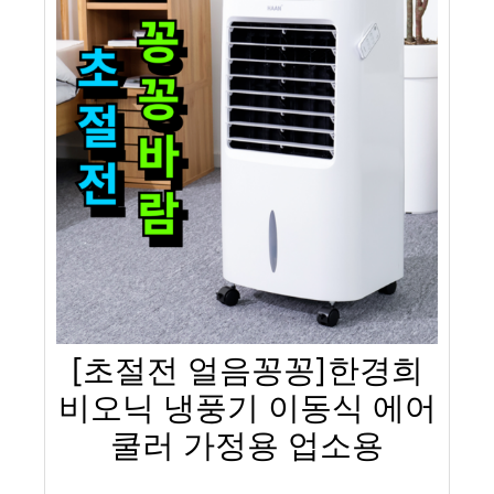
[초절전 얼음꽁꽁]한경희
비오닉 냉풍기 이동식 에어
쿨러 가정용 업소용