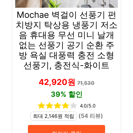
Mochae 벽걸이 선풍기 펀
치방지 탁상용 냉풍기 저소
음 휴대용 무선 미니 날개
없는 선풍기 공기 순환 주
방 욕실 대풍력 충전 소형
선풍기, 충전식-화이트
42,920원
71,530
39% 할인
4.0/5.0
(54 리뷰)
최대 2,146원 적립