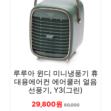
루루아 윈디 미니냉풍기 휴
대용에어컨 에어쿨러 얼음
선풍기, Y3(그린)
29,800원
60,000