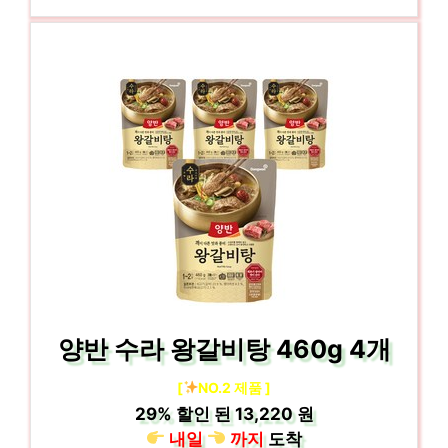
양반 수라 왕갈비탕 460g 4개
[
NO.2 제품 ]
29%
할인 된
13,220 원
내일
까지
도착