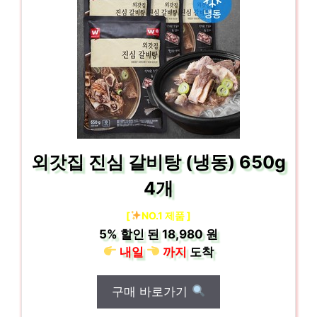
외갓집 진심 갈비탕 (냉동) 650g
4개
[
NO.1 제품 ]
5%
할인 된
18,980 원
내일
까지
도착
구매 바로가기