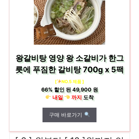
왕갈비탕 영양 왕 소갈비가 한그
릇에 푸짐한 갈비탕 700g x 5팩
[
NO.5 제품 ]
66%
할인 된
49,900 원
내일
까지
도착
구매 바로가기