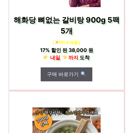
해화당 뼈없는 갈비탕 900g 5팩
5개
[
NO.4 제품 ]
17%
할인 된
38,000 원
내일
까지
도착
구매 바로가기