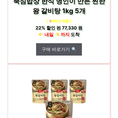
뚝심밥상 한식 명인이 만든 찐한
왕 갈비탕 1kg 5개
[
NO.6 제품 ]
22%
할인 된
77,330 원
내일
까지
도착
구매 바로가기