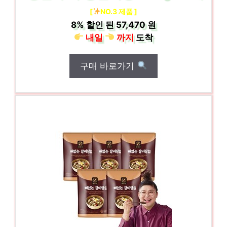
[
NO.3 제품 ]
8%
할인 된
57,470 원
내일
까지
도착
구매 바로가기