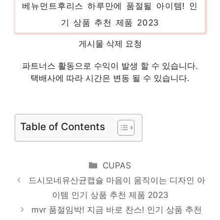
베뉴먼트후리스 하루만에 품절될 아이템! 인
기 상품 추천 제품 2023
딤채김치냉장고 센스있는 선물, 지금 만나보
게시물 삭제 요청
세요! 인기 상품 추천 제품 2023
파트너스 활동으로 수익이 발생 할 수 있습니다.
포틴웨지 새로운 시작, 새로운 아이템 인기
택배사에 따라 시간은 변동 될 수 있습니다.
상품 추천 제품 2023
삼성무풍벽걸이에어컨에어컨 일상에 반짝임
을 추가하세요 인기 상품 추천 제품 2023
Table of Contents
Categories
CUPAS
드시모네유산균캡슐 마음이 움직이는 디자인 아
이템 인기 상품 추천 제품 2023
mvr 품절임박! 지금 바로 찬스! 인기 상품 추천