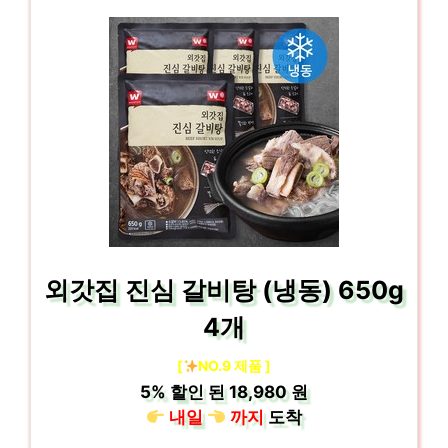
외갓집 진심 갈비탕 (냉동) 650g
4개
[
NO.9 제품 ]
5%
할인 된
18,980 원
내일
까지
도착